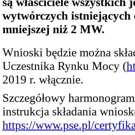
są właściciele wszystkich 
wytwórczych istniejących 
mniejszej niż 2 MW.
Wnioski będzie można skła
Uczestnika Rynku Mocy (
h
2019 r. włącznie.
Szczegółowy harmonogram c
instrukcja składania wnios
https://www.pse.pl/certyfik