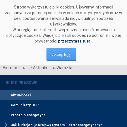
Przejdź do komentarzy
Strona wykorzystuje pliki cookies. Używamy informacji
zapisanych za pomocą cookies w celach statystycznych oraz w
celu dostosowania serwisu do indywidualnych potrzeb
użytkowników.
W przeglądarce internetowej można zmienić ustawienia
dotyczące cookies. Więcej o plikach cookies i o ochronie Twojej
prywatności
przeczytasz tutaj
.
Akceptuję
Biuro prasowe
Aktualności
Warsztaty NCAE o nowatorskich rozwiązaniach w ciepłownictwie
>
>
BIURO PRASOWE
Aktualności
Komunikaty OSP
Prosto o energetyce
Jak funkcjonuje Krajowy System Elektroenergetyczny?