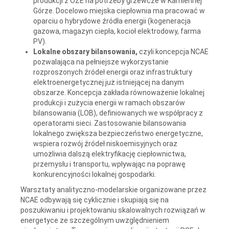
produkcji z OZE na potrzeby grzewcze w Kamiennej
Górze. Docelowo miejska ciepłownia ma pracować w
oparciu o hybrydowe źródła energii (kogeneracja
gazowa, magazyn ciepła, kocioł elektrodowy, farma
PV).
Lokalne obszary bilansowania,
czyli koncepcja NCAE
pozwalająca na pełniejsze wykorzystanie
rozproszonych źródeł energii oraz infrastruktury
elektroenergetycznej już istniejącej na danym
obszarze. Koncepcja zakłada równoważenie lokalnej
produkcji i zużycia energii w ramach obszarów
bilansowania (LOB), definiowanych we współpracy z
operatorami sieci. Zastosowanie bilansowania
lokalnego zwiększa bezpieczeństwo energetyczne,
wspiera rozwój źródeł niskoemisyjnych oraz
umożliwia dalszą elektryfikację ciepłownictwa,
przemysłu i transportu, wpływając na poprawę
konkurencyjności lokalnej gospodarki.
Warsztaty analityczno-modelarskie organizowane przez
NCAE odbywają się cyklicznie i skupiają się na
poszukiwaniu i projektowaniu skalowalnych rozwiązań w
energetyce ze szczególnym uwzględnieniem