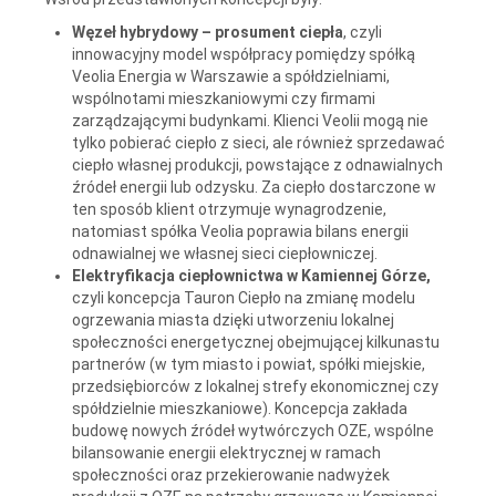
Węzeł hybrydowy – prosument ciepła
, czyli
innowacyjny model współpracy pomiędzy spółką
Veolia Energia w Warszawie a spółdzielniami,
wspólnotami mieszkaniowymi czy firmami
zarządzającymi budynkami. Klienci Veolii mogą nie
tylko pobierać ciepło z sieci, ale również sprzedawać
ciepło własnej produkcji, powstające z odnawialnych
źródeł energii lub odzysku. Za ciepło dostarczone w
ten sposób klient otrzymuje wynagrodzenie,
natomiast spółka Veolia poprawia bilans energii
odnawialnej we własnej sieci ciepłowniczej.
Elektryfikacja ciepłownictwa w Kamiennej Górze,
czyli koncepcja Tauron Ciepło na zmianę modelu
ogrzewania miasta dzięki utworzeniu lokalnej
społeczności energetycznej obejmującej kilkunastu
partnerów (w tym miasto i powiat, spółki miejskie,
przedsiębiorców z lokalnej strefy ekonomicznej czy
spółdzielnie mieszkaniowe). Koncepcja zakłada
budowę nowych źródeł wytwórczych OZE, wspólne
bilansowanie energii elektrycznej w ramach
społeczności oraz przekierowanie nadwyżek