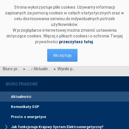
Przejdź do komentarzy
Strona wykorzystuje pliki cookies. Używamy informacji
zapisanych za pomocą cookies w celach statystycznych oraz w
celu dostosowania serwisu do indywidualnych potrzeb
użytkowników.
W przeglądarce internetowej można zmienić ustawienia
dotyczące cookies. Więcej o plikach cookies i o ochronie Twojej
prywatności
przeczytasz tutaj
.
Akceptuję
Biuro prasowe
Aktualności
Wyniki procesu migracji inicjalnej informacji rynku energii do CSIRE - Aktualizacja 4Q2025
>
>
BIURO PRASOWE
Aktualności
Komunikaty OSP
Prosto o energetyce
Jak funkcjonuje Krajowy System Elektroenergetyczny?