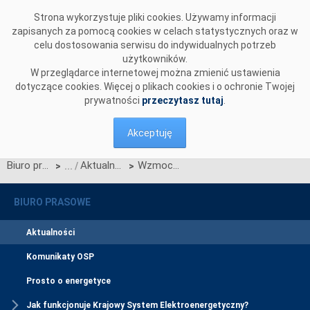
Przejdź do komentarzy
Strona wykorzystuje pliki cookies. Używamy informacji
zapisanych za pomocą cookies w celach statystycznych oraz w
celu dostosowania serwisu do indywidualnych potrzeb
użytkowników.
W przeglądarce internetowej można zmienić ustawienia
dotyczące cookies. Więcej o plikach cookies i o ochronie Twojej
prywatności
przeczytasz tutaj
.
Akceptuję
Biuro prasowe
Aktualności
Wzmocniona ochrona połączenia Polska-Szwecja
>
>
BIURO PRASOWE
Aktualności
Komunikaty OSP
Prosto o energetyce
Jak funkcjonuje Krajowy System Elektroenergetyczny?