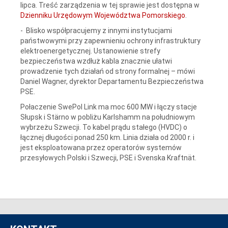
lipca. Treść zarządzenia w tej sprawie jest dostępna w
D
zienniku Urzędowym Województwa Pomorskiego
.
- Blisko współpracujemy z innymi instytucjami
państwowymi przy zapewnieniu ochrony infrastruktury
elektroenergetycznej. Ustanowienie strefy
bezpieczeństwa wzdłuż kabla znacznie ułatwi
prowadzenie tych działań od strony formalnej – mówi
Daniel Wagner, dyrektor Departamentu Bezpieczeństwa
PSE.
Połaczenie SwePol Link ma moc 600 MW i łączy stacje
Słupsk i Stärno w pobliżu Karlshamm na południowym
wybrzeżu Szwecji. To kabel prądu stałego (HVDC) o
łącznej długości ponad 250 km. Linia działa od 2000 r. i
jest eksploatowana przez operatorów systemów
przesyłowych Polski i Szwecji, PSE i Svenska Kraftnät.