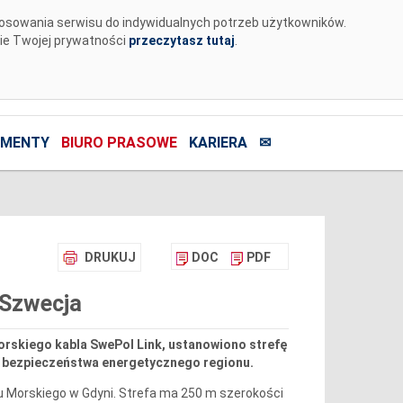
tosowania serwisu do indywidualnych potrzeb użytkowników.
nie Twojej prywatności
przeczytasz tutaj
.
MENTY
BIURO PRASOWE
KARIERA
✉
DRUKUJ
DOC
PDF
-Szwecja
rskiego kabla SwePol Link, ustanowiono strefę
la bezpieczeństwa energetycznego regionu.
du Morskiego w Gdyni. Strefa ma 250 m szerokości