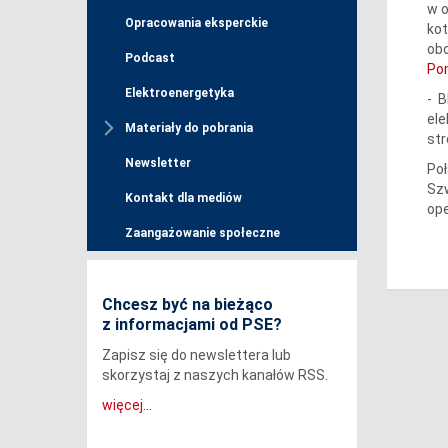
w o
Opracowania eksperckie
kot
obo
Podcast
Po
Elektroenergetyka
- B
ele
Materiały do pobrania
str
Newsletter
Poł
Szw
Kontakt dla mediów
ope
Zaangażowanie społeczne
Chcesz być na bieżąco
z informacjami od PSE?
Zapisz się do newslettera lub
skorzystaj z naszych kanałów RSS.
więcej...