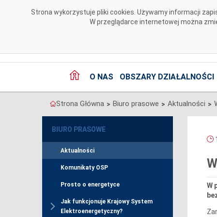
Przejdź do komentarzy
Strona wykorzystuje pliki cookies. Używamy informacji za
W przeglądarce internetowej można zmien
O NAS
OBSZARY DZIAŁALNOŚCI
Strona Główna
Biuro prasowe
Aktualności
>
>
>
BIURO PRASOWE
1
Aktualności
W
Komunikaty OSP
Prosto o energetyce
W 
bez
Jak funkcjonuje Krajowy System
Zar
Elektroenergetyczny?