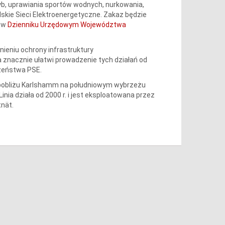
 ryb, uprawiania sportów wodnych, nurkowania,
skie Sieci Elektroenergetyczne. Zakaz będzie
a w
D
zienniku Urzędowym Województwa
ieniu ochrony infrastruktury
 znacznie ułatwi prowadzenie tych działań od
czeństwa PSE.
w pobliżu Karlshamm na południowym wybrzeżu
inia działa od 2000 r. i jest eksploatowana przez
tnät.