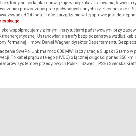
bie strony od osi kabla i obowiązuje w niej zakaz trałowania, łowienia
wiczenia i prowadzenia prac podwodnych innych niż zlecone przez Pol
wiązywać od 24 lipca. Treść zarządzenia w tej sprawie jest dostępn
morskiego
.
lisko współpracujemy z innymi instytucjami państwowymi przy zapewn
ktroenergetycznej. Ustanowienie strefy bezpieczeństwa wzdłuż kabla
ony formalnej – mówi Daniel Wagner, dyrektor Departamentu Bezpie
aczenie SwePol Link ma moc 600 MW i łączy stacje Słupsk i Stärno 
ecji. To kabel prądu stałego (HVDC) o łącznej długości ponad 250 km. L
ratorów systemów przesyłowych Polski i Szwecji, PSE i Svenska Kraf