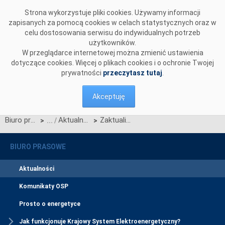
Przejdź do komentarzy
Strona wykorzystuje pliki cookies. Używamy informacji
zapisanych za pomocą cookies w celach statystycznych oraz w
celu dostosowania serwisu do indywidualnych potrzeb
użytkowników.
W przeglądarce internetowej można zmienić ustawienia
dotyczące cookies. Więcej o plikach cookies i o ochronie Twojej
prywatności
przeczytasz tutaj
.
Akceptuję
Biuro prasowe
Aktualności
Zaktualizowany Plan wdrożenia CSIRE
>
>
BIURO PRASOWE
Aktualności
Komunikaty OSP
Prosto o energetyce
Jak funkcjonuje Krajowy System Elektroenergetyczny?