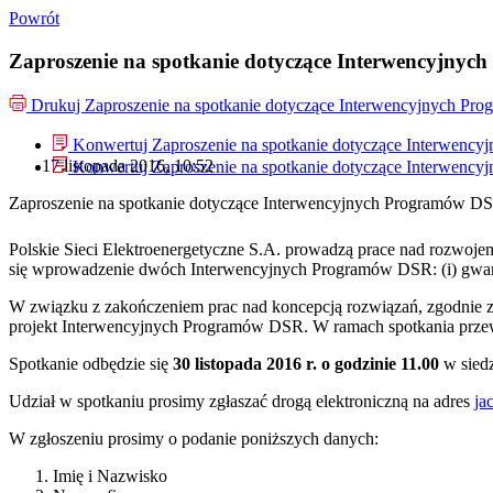
Powrót
Zaproszenie na spotkanie dotyczące Interwencyjny
Drukuj
Zaproszenie na spotkanie dotyczące Interwencyjnych P
Konwertuj Zaproszenie na spotkanie dotyczące Interwenc
17 listopada 2016, 10:52
Konwertuj Zaproszenie na spotkanie dotyczące Interwenc
Zaproszenie na spotkanie dotyczące Interwencyjnych Programów D
Polskie Sieci Elektroenergetyczne S.A. prowadzą prace nad rozwoj
się wprowadzenie dwóch Interwencyjnych Programów DSR: (i) gwarantow
W związku z zakończeniem prac nad koncepcją rozwiązań, zgodnie z
projekt Interwencyjnych Programów DSR. W ramach spotkania prze
Spotkanie odbędzie się
30 listopada 2016 r. o godzinie 11.00
w siedz
Udział w spotkaniu prosimy zgłaszać drogą elektroniczną na adres
ja
W zgłoszeniu prosimy o podanie poniższych danych:
Imię i Nazwisko