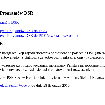
ch Programów DSR
rogramów DSR
yjnych Programów DSR do
DOC
yjnych Programów DSR do
PDF
(otwiera nowe okno)
SR
em usługi redukcji zapotrzebowania odbiorców na polecenie OSP (In
anego - z płatnością za gotowość i realizację, oraz (ii) bieżącego - 
 wcześniejszymi zapowiedziami zapraszamy Państwa na spotkanie info
widujemy również dyskusję nad projektowanymi rozwiązaniami.
ibie PSE S.A. w Konstancinie – Jeziornej w Auli im. Stefanii Kasprzy
cek.wrzecion@pse.pl
do dnia 28 listopada 2016 r.