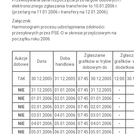
elektronicznego zgłaszania transferów to 10.01.2006 r.
(przetarg na 11.01.2006 i transfery na 12.01.2006).
Załącznik:
Harmonogram procesu udostępniania zdolności
przesyłowych przez PSE-O w okresie przejściowym na
początku roku 2006.
Zgłaszanie
Zgłasz
Aukcje
Doba
Data
grafików w trybie
grafików w
dobowe
handlowa
dobowym do
dodatko
TAK
30.12.2005
31.12.2005
07:45
30.12.2005
12:00
30.
NIE
31.12.2005
01.01.2006
07:45
31.12.2005
-
NIE
01.01.2006
02.01.2006
07:45
01.01.2006
-
NIE
02.01.2006
03.01.2006
07:45
02.01.2006
-
NIE
03.01.2006
04.01.2006
07:45
03.01.2006
-
NIE
04.01.2006
05.01.2006
07:45
04.01.2006
-
NIE
05.01.2006
06.01.2006
07:45
05.01.2006
-