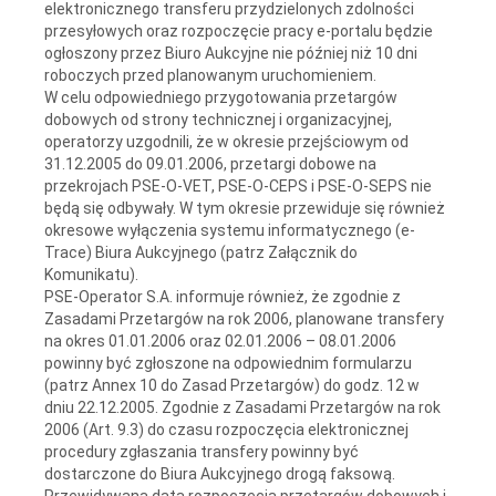
elektronicznego transferu przydzielonych zdolności
przesyłowych oraz rozpoczęcie pracy e-portalu będzie
ogłoszony przez Biuro Aukcyjne nie później niż 10 dni
roboczych przed planowanym uruchomieniem.
W celu odpowiedniego przygotowania przetargów
dobowych od strony technicznej i organizacyjnej,
operatorzy uzgodnili, że w okresie przejściowym od
31.12.2005 do 09.01.2006, przetargi dobowe na
przekrojach PSE-O-VET, PSE-O-CEPS i PSE-O-SEPS nie
będą się odbywały. W tym okresie przewiduje się również
okresowe wyłączenia systemu informatycznego (e-
Trace) Biura Aukcyjnego (patrz Załącznik do
Komunikatu).
PSE-Operator S.A. informuje również, że zgodnie z
Zasadami Przetargów na rok 2006, planowane transfery
na okres 01.01.2006 oraz 02.01.2006 – 08.01.2006
powinny być zgłoszone na odpowiednim formularzu
(patrz Annex 10 do Zasad Przetargów) do godz. 12 w
dniu 22.12.2005. Zgodnie z Zasadami Przetargów na rok
2006 (Art. 9.3) do czasu rozpoczęcia elektronicznej
procedury zgłaszania transfery powinny być
dostarczone do Biura Aukcyjnego drogą faksową.
Przewidywana data rozpoczęcia przetargów dobowych i