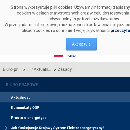
Przejdź do komentarzy
Strona wykorzystuje pliki cookies. Używamy informacji zapisa
cookies w celach statystycznych oraz w celu dostosowania
indywidualnych potrzeb użytkowników.
W przeglądarce internetowej można zmienić ustawienia dotyczące 
plikach cookies i o ochronie Twojej prywatności
przeczyta
Akceptuję
Biuro prasowe
Aktualności
Zasady udostępniania zdolności przesyłowych w 2006 r. przed rozpoczęciem przetargów dobowych
>
>
BIURO PRASOWE
Aktualności
Komunikaty OSP
Prosto o energetyce
Jak funkcjonuje Krajowy System Elektroenergetyczny?