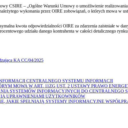
 Umowy CSIRE – „Ogólne Warunki Umowy o umożliwienie realizowania 
ienależytego wykonania przez OIRE zobowiązań, o których mowa w
aksymalna kwota odpowiedzialności OIRE za zdarzenia zaistniałe w d
centowego udziału danego kontrahenta w całości detalicznego rynku e
dzająca KA CC/04/2025
NY INFORMACJI CENTRALNEGO SYSTEMU INFORMACJI
O KTÓRYM MOWA W ART. 11ZG UST. 2 USTAWY PRAWO ENER
YŁĄCZANIA SYSTEMÓW INFORMACYJNYCH DO CENTRALNEGO
DZANIA UPRAWNIENIAMI UŻYTKOWNIKÓW
NICZNE, JAKIE SPEŁNIAJĄ SYSTEMY INFORMACYJNE WSPÓ