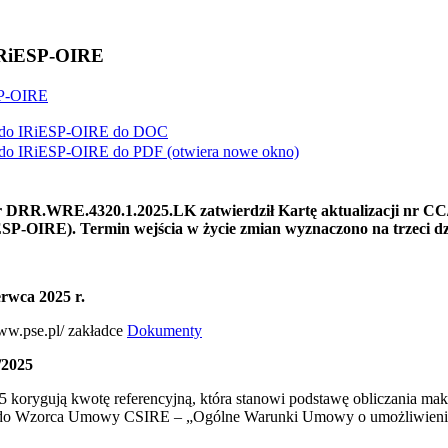
 IRiESP-OIRE
SP-OIRE
5 do IRiESP-OIRE do
DOC
5 do IRiESP-OIRE do
PDF
(otwiera nowe okno)
r DRR.WRE.4320.1.2025.LK zatwierdził Kartę aktualizacji nr CC/0
RiESP-OIRE). Termin wejścia w życie zmian wyznaczono na trzeci d
erwca 2025 r.
www.pse.pl/ zakładce
Dokumenty
/2025
korygują kwotę referencyjną, która stanowi podstawę obliczania mak
 2 do Wzorca Umowy CSIRE – „Ogólne Warunki Umowy o umożliwienie 