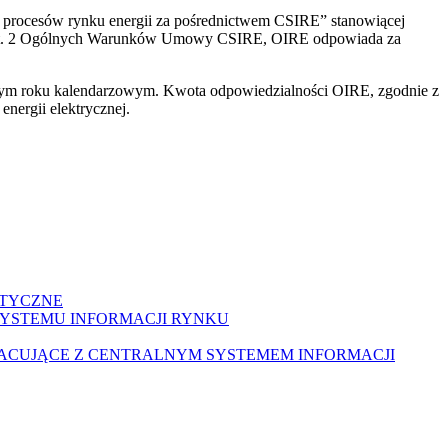
procesów rynku energii za pośrednictwem CSIRE” stanowiącej
 ust. 2 Ogólnych Warunków Umowy CSIRE, OIRE odpowiada za
anym roku kalendarzowym. Kwota odpowiedzialności OIRE, zgodnie z
nergii elektrycznej.
GETYCZNE
 SYSTEMU INFORMACJI RYNKU
ŁPRACUJĄCE Z CENTRALNYM SYSTEMEM INFORMACJI