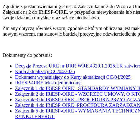
Zgodnie z postanowieniami § 2 ust. 4 Załącznika nr 2 do Wzorca
Załącznik nr 2 do IRiESP-OIRE, w przypadku niewykonania lub n
swoje działania umyślne oraz rażące niedbalstwo.
Zmiany dotyczą również wzoru, zgodnie z którym obliczana jest m
nowym wzorem, ma stanowić bardziej precyzyjne odzwierciedlenie pro
Dokumenty do pobrania:
Decyzja Prezesa URE nr DRR.WRE.4320.1.2025.LK zatwier
Karta aktualizacji CC/04/2025
Dokument wyjaśniający do Karty aktualizacji CC/04/2025
IRiESP-OIRE tekst ujednolicony
Załącznik 1 do IRiESP-OIRE - STANDARDY WYMIA
Załącznik 2 do IRiESP-OIRE - WZORZEC UMOWY, 
Załącznik 3 do IRiESP-OIRE - PROCEDURA PRZ
Załącznik 4 do IRiESP-OIRE -PROCEDURA ZARZĄ
Załącznik 5 do IRiESP-OIRE - WYMAGANIA TECH
RYNKU ENERGII