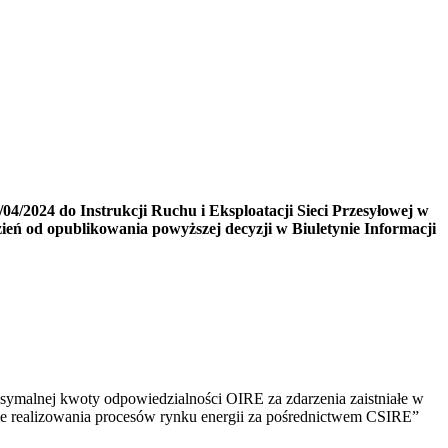
4/2024 do Instrukcji Ruchu i Eksploatacji Sieci Przesyłowej w
zień od opublikowania powyższej decyzji w Biuletynie Informacji
symalnej kwoty odpowiedzialności OIRE za zdarzenia zaistniałe w
realizowania procesów rynku energii za pośrednictwem CSIRE”