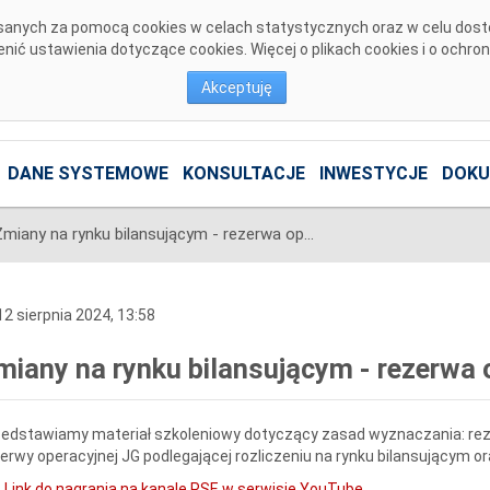
pisanych za pomocą cookies w celach statystycznych oraz w celu dos
ić ustawienia dotyczące cookies. Więcej o plikach cookies i o ochro
Akceptuję
DANE SYSTEMOWE
KONSULTACJE
INWESTYCJE
DOKU
Zmiany na rynku bilansującym - rezerwa operacyjna
2 sierpnia 2024, 13:58
miany na rynku bilansującym - rezerwa 
edstawiamy materiał szkoleniowy dotyczący zasad wyznaczania: rezer
erwy operacyjnej JG podlegającej rozliczeniu na rynku bilansującym o
Link do nagrania na kanale PSE w serwisie YouTube
.