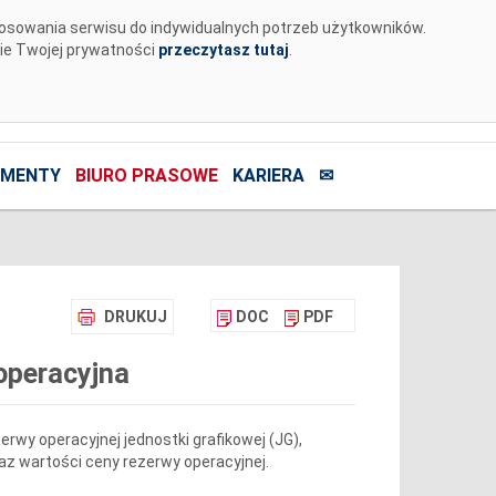
tosowania serwisu do indywidualnych potrzeb użytkowników.
nie Twojej prywatności
przeczytasz tutaj
.
MENTY
BIURO PRASOWE
KARIERA
✉
DRUKUJ
DOC
PDF
operacyjna
wy operacyjnej jednostki grafikowej (JG),
raz wartości ceny rezerwy operacyjnej.