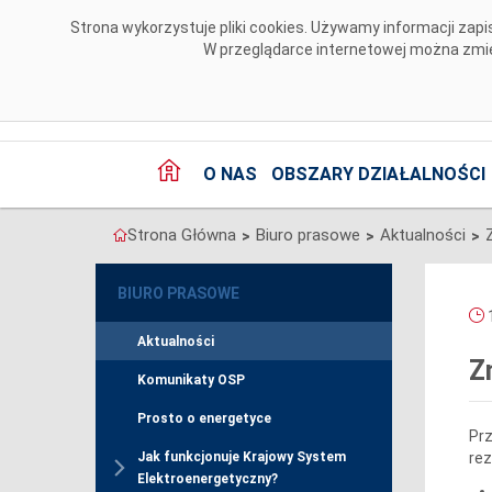
Przejdź do komentarzy
Strona wykorzystuje pliki cookies. Używamy informacji za
W przeglądarce internetowej można zmien
O NAS
OBSZARY DZIAŁALNOŚCI
Strona Główna
Biuro prasowe
Aktualności
>
>
>
BIURO PRASOWE
1
Aktualności
Z
Komunikaty OSP
Prosto o energetyce
Prz
rez
Jak funkcjonuje Krajowy System
Elektroenergetyczny?