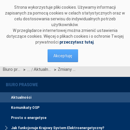
Przejdź do komentarzy
Strona wykorzystuje pliki cookies. Używamy informacji
zapisanych za pomocą cookies w celach statystycznych oraz w
celu dostosowania serwisu do indywidualnych potrzeb
użytkowników.
W przeglądarce internetowej można zmienić ustawienia
dotyczące cookies. Więcej o plikach cookies i o ochronie Twojej
prywatności
przeczytasz tutaj
.
Akceptuję
Biuro prasowe
Aktualności
Zmiany w procesie przyłączeniowym - prezentacja i wideo
>
>
BIURO PRASOWE
Aktualności
Komunikaty OSP
Prosto o energetyce
Jak funkcjonuje Krajowy System Elektroenergetyczny?