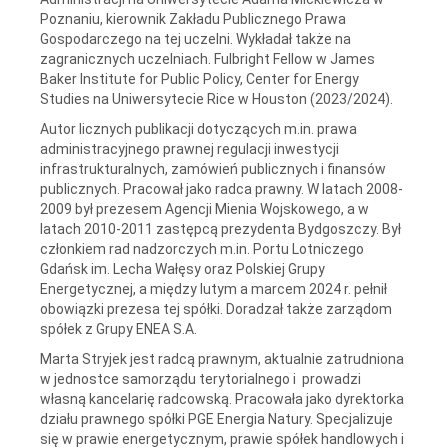
Poznaniu, kierownik Zakładu Publicznego Prawa
Gospodarczego na tej uczelni. Wykładał także na
zagranicznych uczelniach. Fulbright Fellow w James
Baker Institute for Public Policy, Center for Energy
Studies na Uniwersytecie Rice w Houston (2023/2024).
Autor licznych publikacji dotyczących m.in. prawa
administracyjnego prawnej regulacji inwestycji
infrastrukturalnych, zamówień publicznych i finansów
publicznych. Pracował jako radca prawny. W latach 2008-
2009 był prezesem Agencji Mienia Wojskowego, a w
latach 2010-2011 zastępcą prezydenta Bydgoszczy. Był
członkiem rad nadzorczych m.in. Portu Lotniczego
Gdańsk im. Lecha Wałęsy oraz Polskiej Grupy
Energetycznej, a między lutym a marcem 2024 r. pełnił
obowiązki prezesa tej spółki. Doradzał także zarządom
spółek z Grupy ENEA S.A.
Marta Stryjek jest radcą prawnym, aktualnie zatrudniona
w jednostce samorządu terytorialnego i prowadzi
własną kancelarię radcowską. Pracowała jako dyrektorka
działu prawnego spółki PGE Energia Natury. Specjalizuje
się w prawie energetycznym, prawie spółek handlowych i