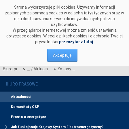
Przejdź do komentarzy
Strona wykorzystuje pliki cookies. Używamy informacji
zapisanych za pomocą cookies w celach statystycznych oraz w
celu dostosowania serwisu do indywidualnych potrzeb
użytkowników.
W przeglądarce internetowej można zmienić ustawienia
dotyczące cookies. Więcej o plikach cookies i o ochronie Twojej
prywatności
przeczytasz tutaj
.
Akceptuję
Biuro prasowe
Aktualności
Zmiany w składzie Rady Nadzorczej Polskich Sieci Elektroenergetycznych
>
>
BIURO PRASOWE
Aktualności
Komunikaty OSP
Prosto o energetyce
Jak funkcjonuje Krajowy System Elektroenergetyczny?