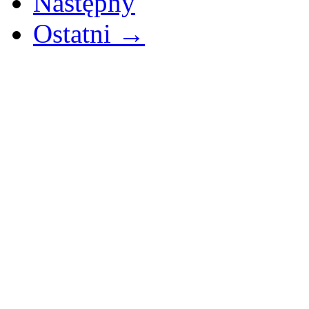
Następny
Ostatni →