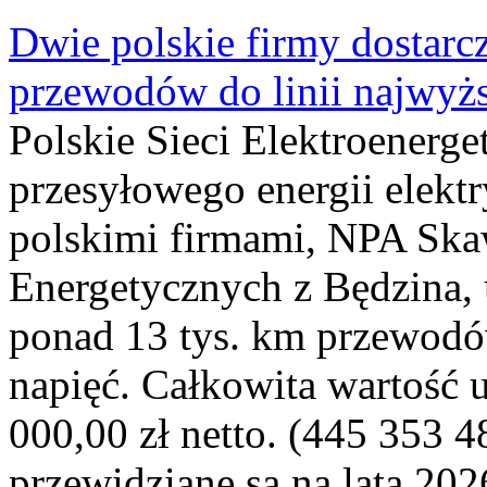
Dwie polskie firmy dostarc
przewodów do linii najwyż
Polskie Sieci Elektroenerge
przesyłowego energii elekt
polskimi firmami, NPA Sk
Energetycznych z Będzina
ponad 13 tys. km przewodó
napięć. Całkowita wartość
000,00 zł netto. (445 353 4
przewidziane są na lata 202