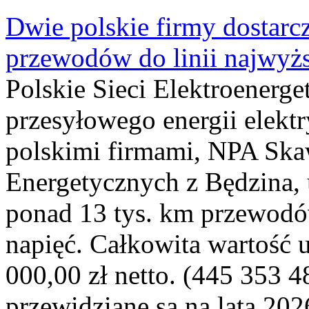
Dwie polskie firmy dostarc
przewodów do linii najwyż
Polskie Sieci Elektroenerge
przesyłowego energii elekt
polskimi firmami, NPA Sk
Energetycznych z Będzina
ponad 13 tys. km przewodó
napięć. Całkowita wartość
000,00 zł netto. (445 353 4
przewidziane są na lata 202