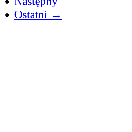
Następny
Ostatni →