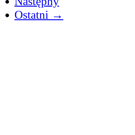
Następny
Ostatni →