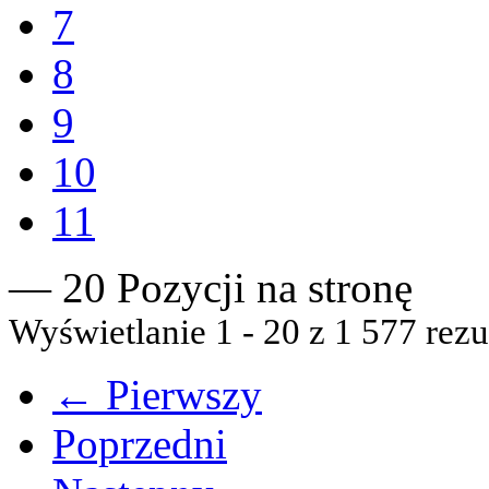
7
8
9
10
11
— 20 Pozycji na stronę
Wyświetlanie 1 - 20 z 1 577 rezu
← Pierwszy
Poprzedni