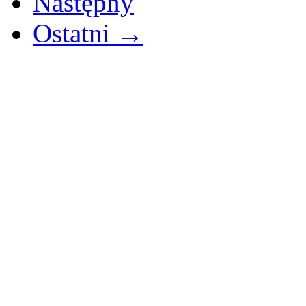
Następny
Ostatni →