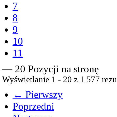
7
8
9
10
11
— 20 Pozycji na stronę
Wyświetlanie 1 - 20 z 1 577 rezu
← Pierwszy
Poprzedni