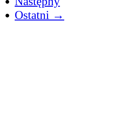
Następny
Ostatni →