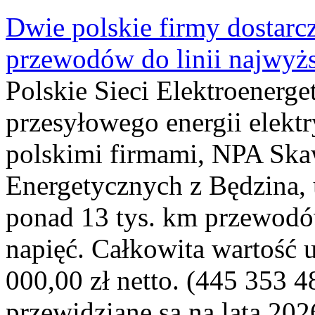
Dwie polskie firmy dostarc
przewodów do linii najwyż
Polskie Sieci Elektroenerge
przesyłowego energii elekt
polskimi firmami, NPA Sk
Energetycznych z Będzina
ponad 13 tys. km przewodó
napięć. Całkowita wartość
000,00 zł netto. (445 353 4
przewidziane są na lata 202