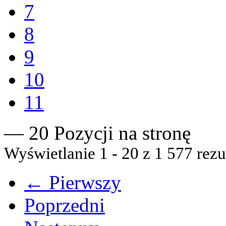
7
8
9
10
11
— 20 Pozycji na stronę
Wyświetlanie 1 - 20 z 1 577 rezu
← Pierwszy
Poprzedni