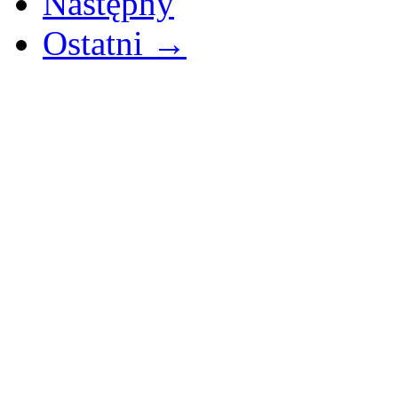
Następny
Ostatni →