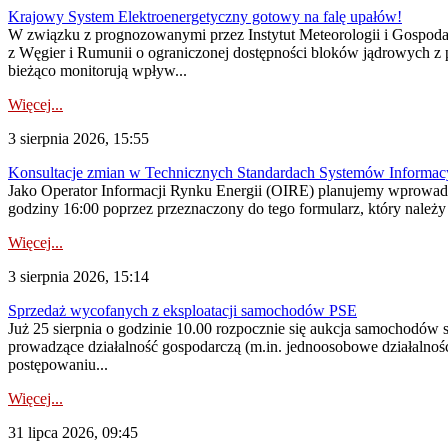
Krajowy System Elektroenergetyczny gotowy na falę upałów!
W związku z prognozowanymi przez Instytut Meteorologii i Gospod
z Węgier i Rumunii o ograniczonej dostępności bloków jądrowych z 
bieżąco monitorują wpływ...
Więcej...
3 sierpnia 2026, 15:55
Konsultacje zmian w Technicznych Standardach Systemów Informac
Jako Operator Informacji Rynku Energii (OIRE) planujemy wprowadz
godziny 16:00 poprzez przeznaczony do tego formularz, który należy p
Więcej...
3 sierpnia 2026, 15:14
Sprzedaż wycofanych z eksploatacji samochodów PSE
Już 25 sierpnia o godzinie 10.00 rozpocznie się aukcja samochodów
prowadzące działalność gospodarczą (m.in. jednoosobowe działalnośc
postępowaniu...
Więcej...
31 lipca 2026, 09:45