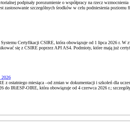
torialnej podpisały porozumienie o współpracy na rzecz wzmocnienia o
st zastosowanie szczególnych środków w celu podniesienia poziomu fizy
Systemu Certyfikacji CSIRE, która obowiązuje od 1 lipca 2026 r. W 
nikować się z CSIRE poprzez API AS4. Podmioty, które mają już certyf
u 2026
 z ostatniego miesiąca –od zmian w dokumentacji i szkoleń dla ucze
6 do IRiESP‑OIRE, która obowiązuje od 4 czerwca 2026 r.; szczegóły i