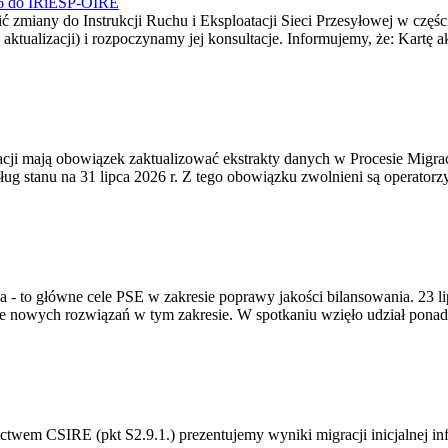
026 do IRiESP-OIRE
 zmiany do Instrukcji Ruchu i Eksploatacji Sieci Przesyłowej w częśc
 aktualizacji) i rozpoczynamy jej konsultacje. Informujemy, że: Kartę 
gracji mają obowiązek zaktualizować ekstrakty danych w Procesie Migr
ug stanu na 31 lipca 2026 r. Z tego obowiązku zwolnieni są operator
ia - to główne cele PSE w zakresie poprawy jakości bilansowania. 23 
 nowych rozwiązań w tym zakresie. W spotkaniu wzięło udział ponad 
m CSIRE (pkt S2.9.1.) prezentujemy wyniki migracji inicjalnej info