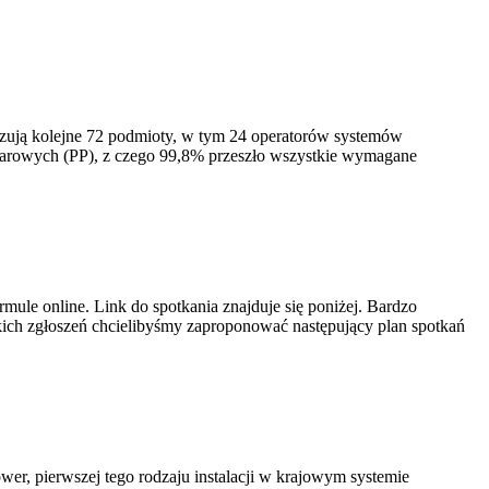
izują kolejne 72 podmioty, w tym 24 operatorów systemów
iarowych (PP), z czego 99,8% przeszło wszystkie wymagane
ule online. Link do spotkania znajduje się poniżej. Bardzo
ich zgłoszeń chcielibyśmy zaproponować następujący plan spotkań
er, pierwszej tego rodzaju instalacji w krajowym systemie