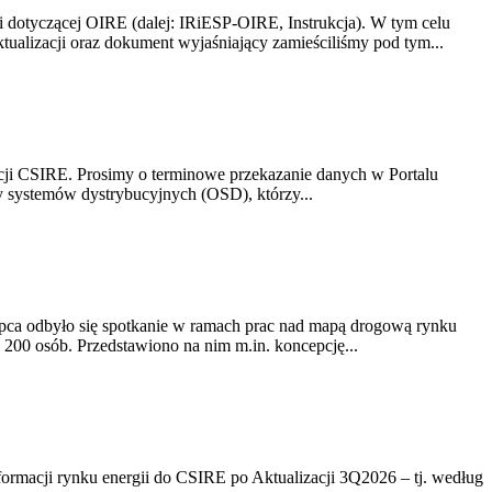
i dotyczącej OIRE (dalej: IRiESP-OIRE, Instrukcja). W tym celu
aktualizacji oraz dokument wyjaśniający zamieściliśmy pod tym...
acji CSIRE. Prosimy o terminowe przekazanie danych w Portalu
zy systemów dystrybucyjnych (OSD), którzy...
lipca odbyło się spotkanie w ramach prac nad mapą drogową rynku
200 osób. Przedstawiono na nim m.in. koncepcję...
rmacji rynku energii do CSIRE po Aktualizacji 3Q2026 – tj. według