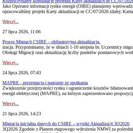
Rozpoczynamy konsultacje projektu Karty aktualizacji nr CC/07/2
Jako Operator informacji rynku energii (OIRE) planujemy wprowadzić
opracowaliśmy projekt Karty aktualizacji nr CC/07/2026 (dalej: Karta
Więcej...
27 lipca 2026, 11:06
Proces Migracji CSIRE – obligatoryjna aktualizacja.
izacja. Przypominamy, że w dniach 1-10 sierpnia br. Uczestnicy mi
Obsługi Migracji oraz aktualizację liczby punktów pomiarowych wedł
Więcej...
24 lipca 2026, 07:43
MAPRE - prezentacja i nagranie ze spotkania
Zwiększenie przejrzystości rynku i ograniczenie kosztów bilansowan
energii elektrycznej (MAPRE), na którym zaprezentowano propozycje
Więcej...
21 lipca 2026, 14:23
Migracja inicjalna danych do CSIRE – wyniki Aktualizacji 3Q2026
3Q2026 Zgodnie z Planem etapowego wdrożenia NMWI za pośrednictwe