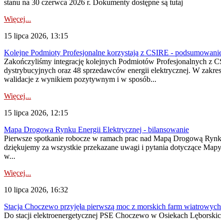
stanu na 30 czerwca 2026 r. Dokumenty dostępne są tutaj
Więcej...
15 lipca 2026, 13:15
Kolejne Podmioty Profesjonalne korzystają z CSIRE - podsumowani
Zakończyliśmy integrację kolejnych Podmiotów Profesjonalnych z C
dystrybucyjnych oraz 48 sprzedawców energii elektrycznej. W zakr
walidacje z wynikiem pozytywnym i w sposób...
Więcej...
15 lipca 2026, 12:15
Mapa Drogowa Rynku Energii Elektrycznej - bilansowanie
Pierwsze spotkanie robocze w ramach prac nad Mapą Drogową Rynku En
dziękujemy za wszystkie przekazane uwagi i pytania dotyczące Map
w...
Więcej...
10 lipca 2026, 16:32
Stacja Choczewo przyjęła pierwszą moc z morskich farm wiatrowych
Do stacji elektroenergetycznej PSE Choczewo w Osiekach Lęborskich 