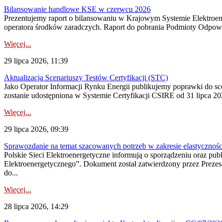
Bilansowanie handlowe KSE w czerwcu 2026
Prezentujemy raport o bilansowaniu w Krajowym Systemie Elektroene
operatora środków zaradczych. Raport do pobrania Podmioty Odpowi
Więcej...
29 lipca 2026, 11:39
Aktualizacja Scenariuszy Testów Certyfikacji (STC)
Jako Operator Informacji Rynku Energii publikujemy poprawki do
zostanie udostępniona w Systemie Certyfikacji CSIRE od 31 lipca 202
Więcej...
29 lipca 2026, 09:39
Sprawozdanie na temat szacowanych potrzeb w zakresie elastycznośc
Polskie Sieci Elektroenergetyczne informują o sporządzeniu oraz pu
Elektroenergetycznego”. Dokument został zatwierdzony przez Preze
do...
Więcej...
28 lipca 2026, 14:29