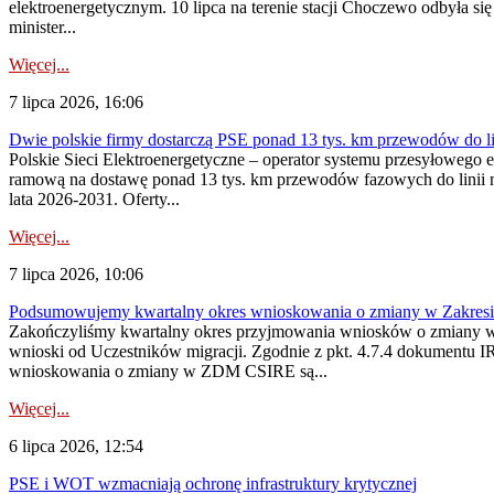
elektroenergetycznym. 10 lipca na terenie stacji Choczewo odbyła si
minister...
Więcej...
7 lipca 2026, 16:06
Dwie polskie firmy dostarczą PSE ponad 13 tys. km przewodów do li
Polskie Sieci Elektroenergetyczne – operator systemu przesyłoweg
ramową na dostawę ponad 13 tys. km przewodów fazowych do linii na
lata 2026-2031. Oferty...
Więcej...
7 lipca 2026, 10:06
Podsumowujemy kwartalny okres wnioskowania o zmiany w Zakres
Zakończyliśmy kwartalny okres przyjmowania wniosków o zmiany w 
wnioski od Uczestników migracji. Zgodnie z pkt. 4.7.4 dokumentu I
wnioskowania o zmiany w ZDM CSIRE są...
Więcej...
6 lipca 2026, 12:54
PSE i WOT wzmacniają ochronę infrastruktury krytycznej