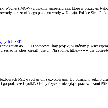
arki Wodnej (IMGW) wysokimi temperaturami, które w bieżącym tygod
powody bardzo niskiego poziomu wody w Dunaju, Polskie Sieci Elektr
yjnych (TSSI)
enie zmian do TSSI i opracowaliśmy projekt, w którym je wskazujemy
rzesłać na adres: oire.it@pse.pl . Na stronie: https://www.pse.pl/oir
 służbowych PSE wycofanych z użytkowania. Do udziału w aukcji (dru
i gospodarcze i spółki). Osoby fizyczne niebędące pracownikami PSE i