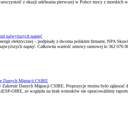
ę uroczystość z okazji odebrania pierwszej w Polsce mocy z morskich w
nii najwyższych napięć
o energii elektrycznej – podpisały z dwoma polskimi firmami, NPA S
jwyższych napięć. Całkowita wartość umowy ramowej to 362 076 000,0
ie Danych Migracji CSIRE
Zakresie Danych Migracji CSIRE. Propozycje można było zgłaszać d
RiESP-OIRE, ze względu na brak wniosków nie opracowaliśmy raportu 