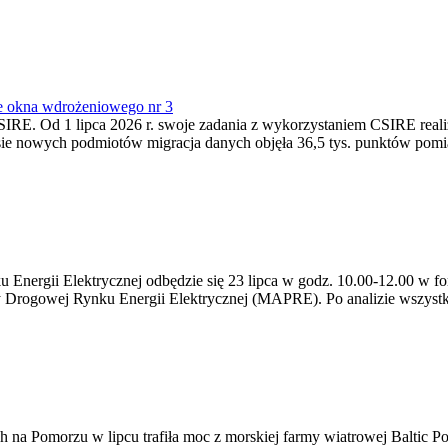
e okna wdrożeniowego nr 3
SIRE. Od 1 lipca 2026 r. swoje zadania z wykorzystaniem CSIRE real
esie nowych podmiotów migracja danych objęła 36,5 tys. punktów pom
ergii Elektrycznej odbędzie się 23 lipca w godz. 10.00-12.00 w form
y Drogowej Rynku Energii Elektrycznej (MAPRE). Po analizie wszystk
na Pomorzu w lipcu trafiła moc z morskiej farmy wiatrowej Baltic Pow