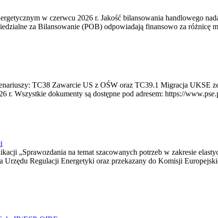
rgetycznym w czerwcu 2026 r. Jakość bilansowania handlowego nadal 
edzialne za Bilansowanie (POB) odpowiadają finansowo za różnicę mię
 scenariuszy: TC38 Zawarcie US z OŚW oraz TC39.1 Migracja UKSE 
6 r. Wszystkie dokumenty są dostępne pod adresem: https://www.pse.pl/
i
blikacji „Sprawozdania na temat szacowanych potrzeb w zakresie elast
sa Urzędu Regulacji Energetyki oraz przekazany do Komisji Europejs