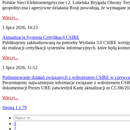
Polskie Sieci Elektroenergetyczne i 2. Lubelska Brygada Obrony Tery
geopolityczna i agresywne działania Rosji powodują, że wymagane je
Więcej...
1 lipca 2026, 16:23
Aktualizacja Systemu Certyfikacji CSIRE
Publikujemy zaktualizowaną na potrzeby Wydania 3.0 CSIRE wersję 
do realizacji certyfikacji systemów informacyjnych, które będą komu
Więcej...
1 lipca 2026, 11:12
Podsumowanie działań związanych z wdrożeniem CSIRE w czerwc
Prezentujemy najważniejsze informacje związane z wdrożeniem CSIRE
dokumentacji Prezes URE zatwierdził Kartę aktualizacji nr CC/06/202
Więcej...
Strona 1 z 79
1
2