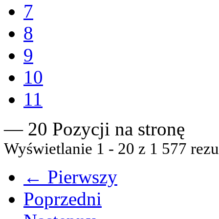
7
8
9
10
11
— 20 Pozycji na stronę
Wyświetlanie 1 - 20 z 1 577 rezu
← Pierwszy
Poprzedni