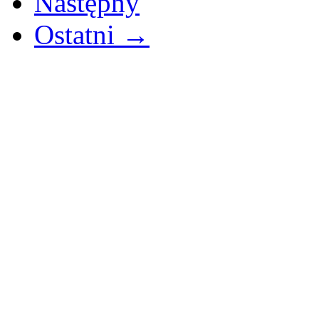
Następny
Ostatni →