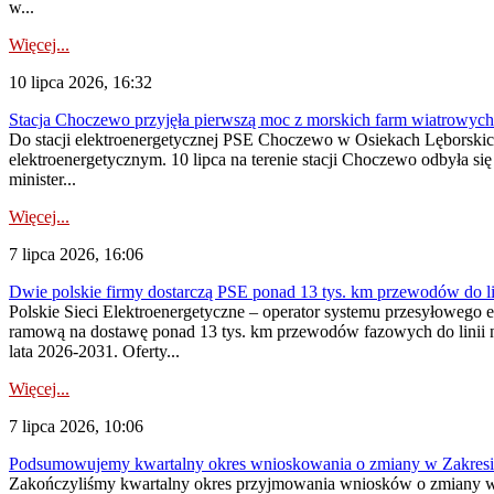
w...
Więcej...
10 lipca 2026, 16:32
Stacja Choczewo przyjęła pierwszą moc z morskich farm wiatrowych
Do stacji elektroenergetycznej PSE Choczewo w Osiekach Lęborskich 
elektroenergetycznym. 10 lipca na terenie stacji Choczewo odbyła si
minister...
Więcej...
7 lipca 2026, 16:06
Dwie polskie firmy dostarczą PSE ponad 13 tys. km przewodów do li
Polskie Sieci Elektroenergetyczne – operator systemu przesyłoweg
ramową na dostawę ponad 13 tys. km przewodów fazowych do linii na
lata 2026-2031. Oferty...
Więcej...
7 lipca 2026, 10:06
Podsumowujemy kwartalny okres wnioskowania o zmiany w Zakres
Zakończyliśmy kwartalny okres przyjmowania wniosków o zmiany w 