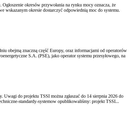
-19. Ogłoszenie okresów przywołania na rynku mocy oznacza, że
 we wskazanym okresie dostarczyć odpowiednią moc do systemu.
niu obejmą znaczną część Europy, oraz informacjami od operatorów
oenergetyczne S.A. (PSE), jako operator systemu przesyłowego, na
. Uwagi do projektu TSSI można zgłaszać do 14 sierpnia 2026 do
e/techniczne-standardy-systemow opublikowaliśmy: projekt TSSI...