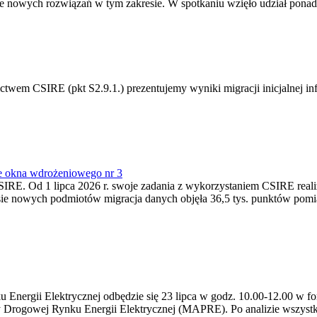
 nowych rozwiązań w tym zakresie. W spotkaniu wzięło udział ponad 
m CSIRE (pkt S2.9.1.) prezentujemy wyniki migracji inicjalnej info
e okna wdrożeniowego nr 3
SIRE. Od 1 lipca 2026 r. swoje zadania z wykorzystaniem CSIRE real
esie nowych podmiotów migracja danych objęła 36,5 tys. punktów pom
ergii Elektrycznej odbędzie się 23 lipca w godz. 10.00-12.00 w form
y Drogowej Rynku Energii Elektrycznej (MAPRE). Po analizie wszystk