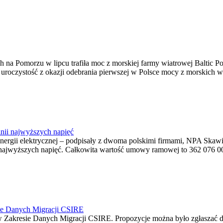
na Pomorzu w lipcu trafiła moc z morskiej farmy wiatrowej Baltic Pow
ę uroczystość z okazji odebrania pierwszej w Polsce mocy z morskich w
nii najwyższych napięć
o energii elektrycznej – podpisały z dwoma polskimi firmami, NPA S
jwyższych napięć. Całkowita wartość umowy ramowej to 362 076 000,0
ie Danych Migracji CSIRE
Zakresie Danych Migracji CSIRE. Propozycje można było zgłaszać d