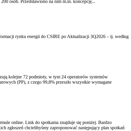
200 osób. Przedstawiono na nim m.in. koncepcję...
rmacji rynku energii do CSIRE po Aktualizacji 3Q2026 – tj. według
izują kolejne 72 podmioty, w tym 24 operatorów systemów
iarowych (PP), z czego 99,8% przeszło wszystkie wymagane
ule online. Link do spotkania znajduje się poniżej. Bardzo
ich zgłoszeń chcielibyśmy zaproponować następujący plan spotkań