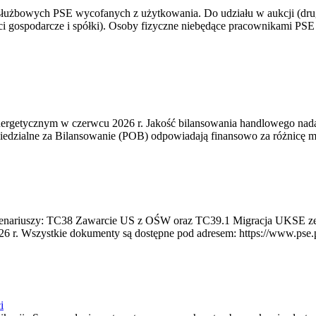
 służbowych PSE wycofanych z użytkowania. Do udziału w aukcji (dru
i gospodarcze i spółki). Osoby fizyczne niebędące pracownikami PSE i
rgetycznym w czerwcu 2026 r. Jakość bilansowania handlowego nadal 
edzialne za Bilansowanie (POB) odpowiadają finansowo za różnicę mię
 scenariuszy: TC38 Zawarcie US z OŚW oraz TC39.1 Migracja UKSE 
6 r. Wszystkie dokumenty są dostępne pod adresem: https://www.pse.pl/
i