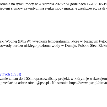
zywołania na rynku mocy na 4 sierpnia 2026 r. w godzinach 17-18 i 18
jącymi z umów zawartych na rynku mocy muszą je zrealizować, czyli
arki Wodnej (IMGW) wysokimi temperaturami, które w bieżącym tygod
powody bardzo niskiego poziomu wody w Dunaju, Polskie Sieci Elektr
yjnych (TSSI)
enie zmian do TSSI i opracowaliśmy projekt, w którym je wskazujemy
rzesłać na adres: oire.it@pse.pl . Na stronie: https://www.pse.pl/oir