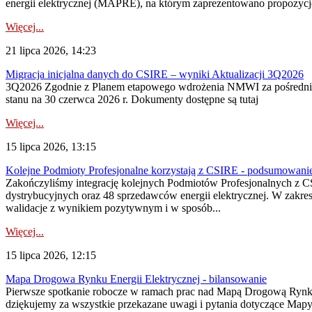
energii elektrycznej (MAPRE), na którym zaprezentowano propozycje
Więcej...
21 lipca 2026, 14:23
Migracja inicjalna danych do CSIRE – wyniki Aktualizacji 3Q2026
3Q2026 Zgodnie z Planem etapowego wdrożenia NMWI za pośrednictwe
stanu na 30 czerwca 2026 r. Dokumenty dostępne są tutaj
Więcej...
15 lipca 2026, 13:15
Kolejne Podmioty Profesjonalne korzystają z CSIRE - podsumowani
Zakończyliśmy integrację kolejnych Podmiotów Profesjonalnych z C
dystrybucyjnych oraz 48 sprzedawców energii elektrycznej. W zakr
walidacje z wynikiem pozytywnym i w sposób...
Więcej...
15 lipca 2026, 12:15
Mapa Drogowa Rynku Energii Elektrycznej - bilansowanie
Pierwsze spotkanie robocze w ramach prac nad Mapą Drogową Rynku En
dziękujemy za wszystkie przekazane uwagi i pytania dotyczące Map