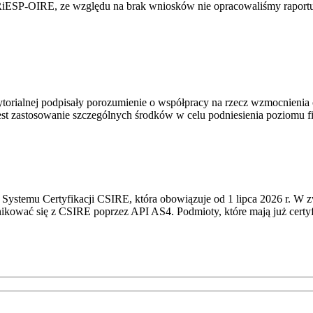
RiESP-OIRE, ze względu na brak wniosków nie opracowaliśmy raportu 
torialnej podpisały porozumienie o współpracy na rzecz wzmocnienia o
st zastosowanie szczególnych środków w celu podniesienia poziomu fizy
Systemu Certyfikacji CSIRE, która obowiązuje od 1 lipca 2026 r. W 
nikować się z CSIRE poprzez API AS4. Podmioty, które mają już certyf