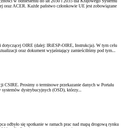
yczności w odniesieniu do lat 2030 i 2035 dla Krajowego Systemu
kiej oraz ACER. Każde państwo członkowie UE jest zobowiązane
i dotyczącej OIRE (dalej: IRiESP-OIRE, Instrukcja). W tym celu
aktualizacji oraz dokument wyjaśniający zamieściliśmy pod tym...
acji CSIRE. Prosimy o terminowe przekazanie danych w Portalu
zy systemów dystrybucyjnych (OSD), którzy...
lipca odbyło się spotkanie w ramach prac nad mapą drogową rynku