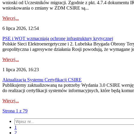
wnioski od Uczestników migracji. Zgodnie z pkt. 4.7.4 dokumentu I
wnioskowania o zmiany w ZDM CSIRE są...
Więcej...
6 lipca 2026, 12:54
PSE i WOT wzmacniają ochronę infrastruktury krytycznej
Polskie Sieci Elektroenergetyczne i 2. Lubelska Brygada Obrony Tery
geopolityczna i agresywne działania Rosji powodują, że wymagane je
Więcej...
1 lipca 2026, 16:23
Aktualizacja Systemu Certyfikacji CSIRE
Publikujemy zaktualizowaną na potrzeby Wydania 3.0 CSIRE wersję 
do realizacji certyfikacji systemów informacyjnych, które będą komu
Więcej...
Strona 1 z 79
1
2