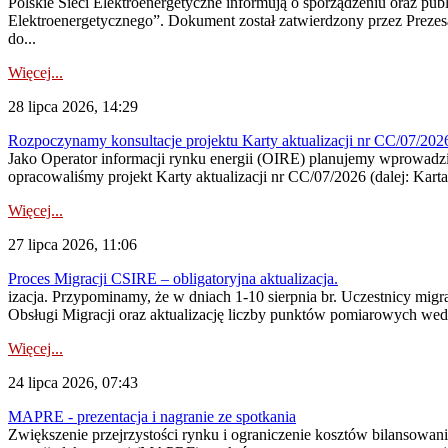
Polskie Sieci Elektroenergetyczne informują o sporządzeniu oraz pu
Elektroenergetycznego”. Dokument został zatwierdzony przez Preze
do...
Więcej...
28 lipca 2026, 14:29
Rozpoczynamy konsultacje projektu Karty aktualizacji nr CC/07/2
Jako Operator informacji rynku energii (OIRE) planujemy wprowadzić
opracowaliśmy projekt Karty aktualizacji nr CC/07/2026 (dalej: Karta
Więcej...
27 lipca 2026, 11:06
Proces Migracji CSIRE – obligatoryjna aktualizacja.
izacja. Przypominamy, że w dniach 1-10 sierpnia br. Uczestnicy mi
Obsługi Migracji oraz aktualizację liczby punktów pomiarowych wedł
Więcej...
24 lipca 2026, 07:43
MAPRE - prezentacja i nagranie ze spotkania
Zwiększenie przejrzystości rynku i ograniczenie kosztów bilansowan