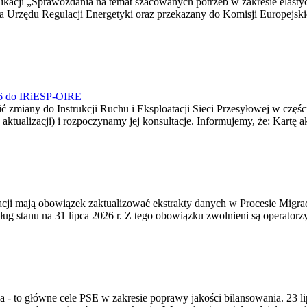
blikacji „Sprawozdania na temat szacowanych potrzeb w zakresie elast
sa Urzędu Regulacji Energetyki oraz przekazany do Komisji Europejs
026 do IRiESP-OIRE
 zmiany do Instrukcji Ruchu i Eksploatacji Sieci Przesyłowej w częśc
 aktualizacji) i rozpoczynamy jej konsultacje. Informujemy, że: Kartę 
gracji mają obowiązek zaktualizować ekstrakty danych w Procesie Migr
ug stanu na 31 lipca 2026 r. Z tego obowiązku zwolnieni są operator
ia - to główne cele PSE w zakresie poprawy jakości bilansowania. 23 