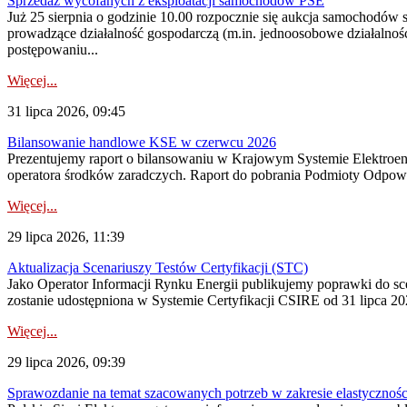
Sprzedaż wycofanych z eksploatacji samochodów PSE
Już 25 sierpnia o godzinie 10.00 rozpocznie się aukcja samochodów
prowadzące działalność gospodarczą (m.in. jednoosobowe działalnośc
postępowaniu...
Więcej...
31 lipca 2026, 09:45
Bilansowanie handlowe KSE w czerwcu 2026
Prezentujemy raport o bilansowaniu w Krajowym Systemie Elektroene
operatora środków zaradczych. Raport do pobrania Podmioty Odpowi
Więcej...
29 lipca 2026, 11:39
Aktualizacja Scenariuszy Testów Certyfikacji (STC)
Jako Operator Informacji Rynku Energii publikujemy poprawki do
zostanie udostępniona w Systemie Certyfikacji CSIRE od 31 lipca 202
Więcej...
29 lipca 2026, 09:39
Sprawozdanie na temat szacowanych potrzeb w zakresie elastycznośc