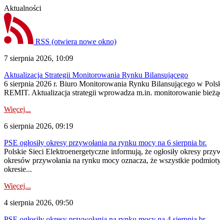
Aktualności
RSS
(otwiera nowe okno)
7 sierpnia 2026, 10:09
Aktualizacja Strategii Monitorowania Rynku Bilansującego
6 sierpnia 2026 r. Biuro Monitorowania Rynku Bilansującego w Polsk
REMIT. Aktualizacja strategii wprowadza m.in. monitorowanie bież
Więcej...
6 sierpnia 2026, 09:19
PSE ogłosiły okresy przywołania na rynku mocy na 6 sierpnia br.
Polskie Sieci Elektroenergetyczne informują, że ogłosiły okresy prz
okresów przywołania na rynku mocy oznacza, że wszystkie podmiot
okresie...
Więcej...
4 sierpnia 2026, 09:50
PSE ogłosiły okresy przywołania na rynku mocy na 4 sierpnia br.