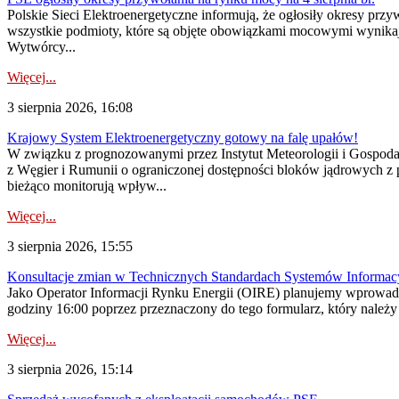
Polskie Sieci Elektroenergetyczne informują, że ogłosiły okresy pr
wszystkie podmioty, które są objęte obowiązkami mocowymi wynika
Wytwórcy...
Więcej...
3 sierpnia 2026, 16:08
Krajowy System Elektroenergetyczny gotowy na falę upałów!
W związku z prognozowanymi przez Instytut Meteorologii i Gospod
z Węgier i Rumunii o ograniczonej dostępności bloków jądrowych z 
bieżąco monitorują wpływ...
Więcej...
3 sierpnia 2026, 15:55
Konsultacje zmian w Technicznych Standardach Systemów Informac
Jako Operator Informacji Rynku Energii (OIRE) planujemy wprowadz
godziny 16:00 poprzez przeznaczony do tego formularz, który należy p
Więcej...
3 sierpnia 2026, 15:14