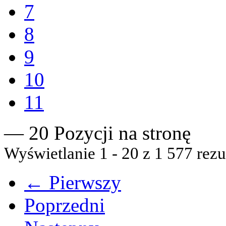
7
8
9
10
11
— 20 Pozycji na stronę
Wyświetlanie 1 - 20 z 1 577 rezu
← Pierwszy
Poprzedni