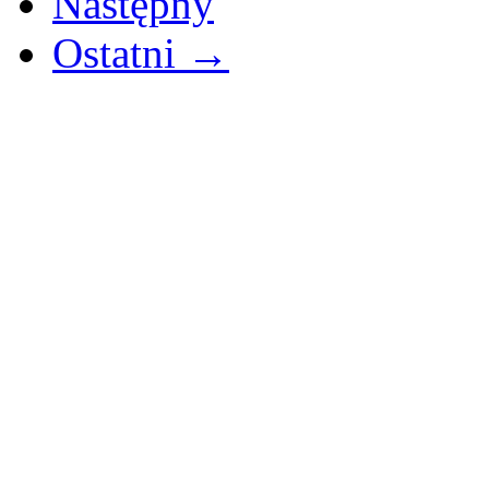
Następny
Ostatni →