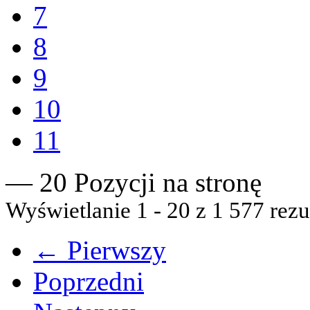
7
8
9
10
11
— 20 Pozycji na stronę
Wyświetlanie 1 - 20 z 1 577 rezu
← Pierwszy
Poprzedni