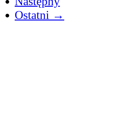
Następny
Ostatni →