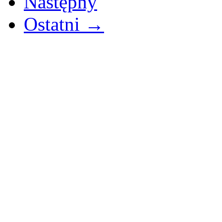
Następny
Ostatni →