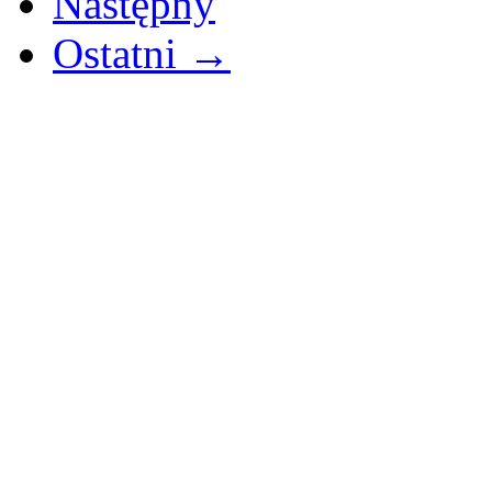
Następny
Ostatni →