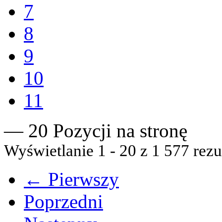
7
8
9
10
11
— 20 Pozycji na stronę
Wyświetlanie 1 - 20 z 1 577 rezu
← Pierwszy
Poprzedni