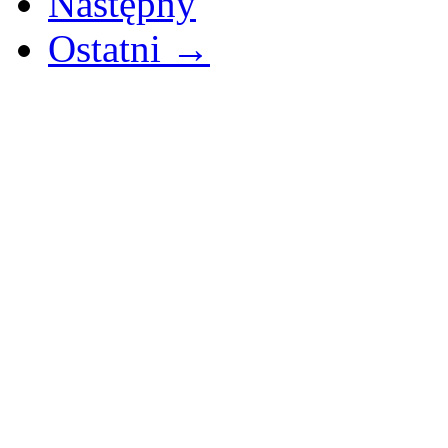
Następny
Ostatni →