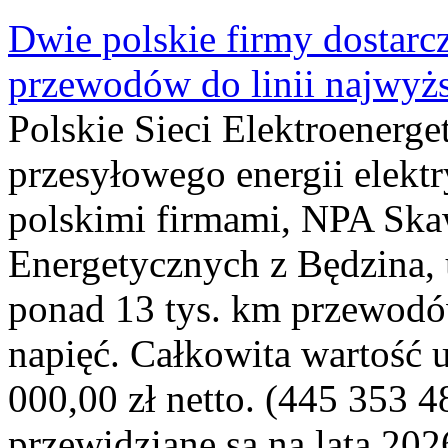
Dwie polskie firmy dostarc
przewodów do linii najwyż
Polskie Sieci Elektroenerge
przesyłowego energii elekt
polskimi firmami, NPA Sk
Energetycznych z Będzina
ponad 13 tys. km przewodó
napięć. Całkowita wartość
000,00 zł netto. (445 353 4
przewidziane są na lata 202