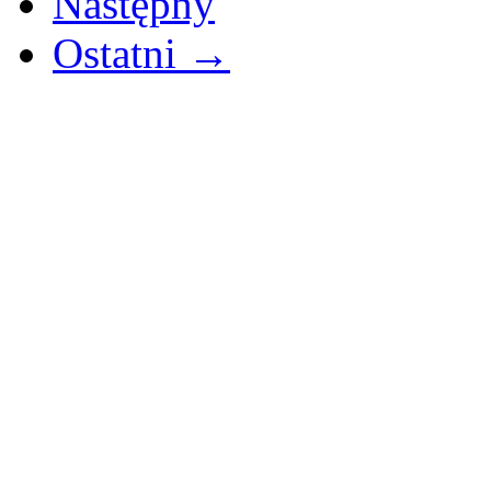
Następny
Ostatni →