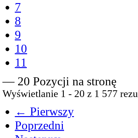
7
8
9
10
11
— 20 Pozycji na stronę
Wyświetlanie 1 - 20 z 1 577 rezu
← Pierwszy
Poprzedni