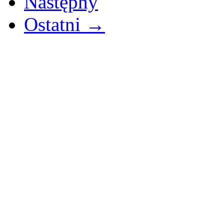
Następny
Ostatni →