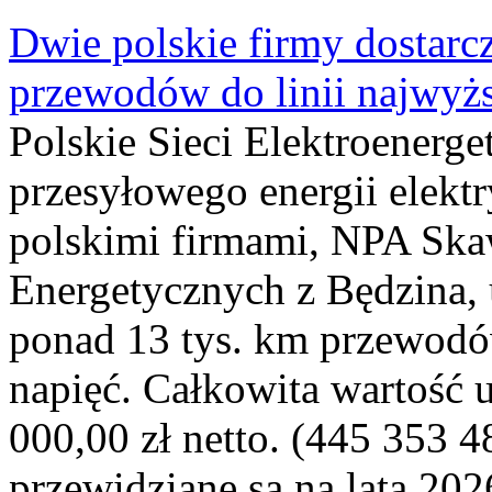
Dwie polskie firmy dostarc
przewodów do linii najwyż
Polskie Sieci Elektroenerge
przesyłowego energii elekt
polskimi firmami, NPA Sk
Energetycznych z Będzina
ponad 13 tys. km przewodó
napięć. Całkowita wartość
000,00 zł netto. (445 353 4
przewidziane są na lata 202