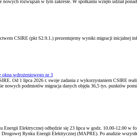
 nowych rozwiązań w tym zakresie. W spotkaniu wzięło udział ponad 
m CSIRE (pkt S2.9.1.) prezentujemy wyniki migracji inicjalnej info
e okna wdrożeniowego nr 3
SIRE. Od 1 lipca 2026 r. swoje zadania z wykorzystaniem CSIRE real
esie nowych podmiotów migracja danych objęła 36,5 tys. punktów pom
ergii Elektrycznej odbędzie się 23 lipca w godz. 10.00-12.00 w form
y Drogowej Rynku Energii Elektrycznej (MAPRE). Po analizie wszystk