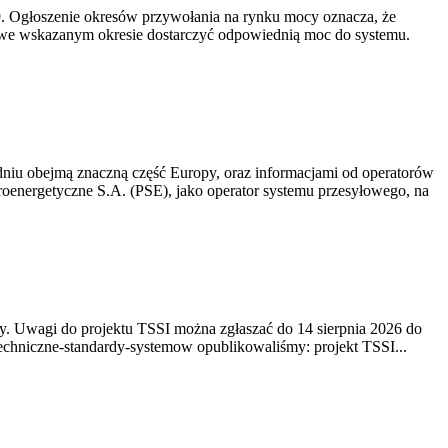
-19. Ogłoszenie okresów przywołania na rynku mocy oznacza, że
 we wskazanym okresie dostarczyć odpowiednią moc do systemu.
niu obejmą znaczną część Europy, oraz informacjami od operatorów
oenergetyczne S.A. (PSE), jako operator systemu przesyłowego, na
. Uwagi do projektu TSSI można zgłaszać do 14 sierpnia 2026 do
e/techniczne-standardy-systemow opublikowaliśmy: projekt TSSI...