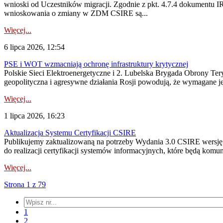
wnioski od Uczestników migracji. Zgodnie z pkt. 4.7.4 dokumentu I
wnioskowania o zmiany w ZDM CSIRE są...
Więcej...
6 lipca 2026, 12:54
PSE i WOT wzmacniają ochronę infrastruktury krytycznej
Polskie Sieci Elektroenergetyczne i 2. Lubelska Brygada Obrony Tery
geopolityczna i agresywne działania Rosji powodują, że wymagane je
Więcej...
1 lipca 2026, 16:23
Aktualizacja Systemu Certyfikacji CSIRE
Publikujemy zaktualizowaną na potrzeby Wydania 3.0 CSIRE wersję 
do realizacji certyfikacji systemów informacyjnych, które będą komu
Więcej...
Strona 1 z 79
1
2