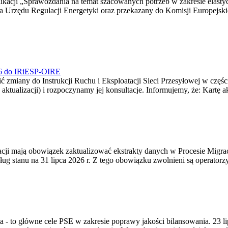
blikacji „Sprawozdania na temat szacowanych potrzeb w zakresie elast
sa Urzędu Regulacji Energetyki oraz przekazany do Komisji Europejs
026 do IRiESP-OIRE
 zmiany do Instrukcji Ruchu i Eksploatacji Sieci Przesyłowej w częśc
 aktualizacji) i rozpoczynamy jej konsultacje. Informujemy, że: Kartę 
gracji mają obowiązek zaktualizować ekstrakty danych w Procesie Migr
ug stanu na 31 lipca 2026 r. Z tego obowiązku zwolnieni są operator
ia - to główne cele PSE w zakresie poprawy jakości bilansowania. 23 