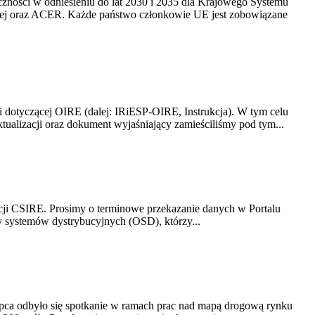
yczności w odniesieniu do lat 2030 i 2035 dla Krajowego Systemu
kiej oraz ACER. Każde państwo członkowie UE jest zobowiązane
i dotyczącej OIRE (dalej: IRiESP-OIRE, Instrukcja). W tym celu
aktualizacji oraz dokument wyjaśniający zamieściliśmy pod tym...
acji CSIRE. Prosimy o terminowe przekazanie danych w Portalu
zy systemów dystrybucyjnych (OSD), którzy...
lipca odbyło się spotkanie w ramach prac nad mapą drogową rynku