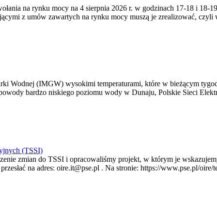
zywołania na rynku mocy na 4 sierpnia 2026 r. w godzinach 17-18 i 18
jącymi z umów zawartych na rynku mocy muszą je zrealizować, czyli
arki Wodnej (IMGW) wysokimi temperaturami, które w bieżącym tygod
powody bardzo niskiego poziomu wody w Dunaju, Polskie Sieci Elektr
yjnych (TSSI)
enie zmian do TSSI i opracowaliśmy projekt, w którym je wskazujemy
rzesłać na adres: oire.it@pse.pl . Na stronie: https://www.pse.pl/oir