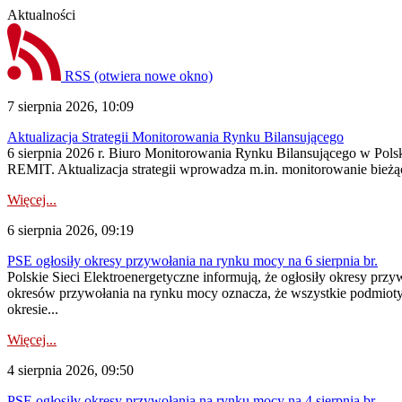
Aktualności
RSS
(otwiera nowe okno)
7 sierpnia 2026, 10:09
Aktualizacja Strategii Monitorowania Rynku Bilansującego
6 sierpnia 2026 r. Biuro Monitorowania Rynku Bilansującego w Polsk
REMIT. Aktualizacja strategii wprowadza m.in. monitorowanie bież
Więcej...
6 sierpnia 2026, 09:19
PSE ogłosiły okresy przywołania na rynku mocy na 6 sierpnia br.
Polskie Sieci Elektroenergetyczne informują, że ogłosiły okresy prz
okresów przywołania na rynku mocy oznacza, że wszystkie podmiot
okresie...
Więcej...
4 sierpnia 2026, 09:50
PSE ogłosiły okresy przywołania na rynku mocy na 4 sierpnia br.