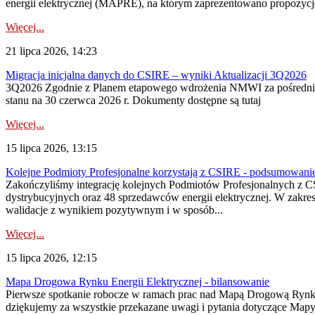
energii elektrycznej (MAPRE), na którym zaprezentowano propozycje
Więcej...
21 lipca 2026, 14:23
Migracja inicjalna danych do CSIRE – wyniki Aktualizacji 3Q2026
3Q2026 Zgodnie z Planem etapowego wdrożenia NMWI za pośrednictwe
stanu na 30 czerwca 2026 r. Dokumenty dostępne są tutaj
Więcej...
15 lipca 2026, 13:15
Kolejne Podmioty Profesjonalne korzystają z CSIRE - podsumowani
Zakończyliśmy integrację kolejnych Podmiotów Profesjonalnych z C
dystrybucyjnych oraz 48 sprzedawców energii elektrycznej. W zakr
walidacje z wynikiem pozytywnym i w sposób...
Więcej...
15 lipca 2026, 12:15
Mapa Drogowa Rynku Energii Elektrycznej - bilansowanie
Pierwsze spotkanie robocze w ramach prac nad Mapą Drogową Rynku En
dziękujemy za wszystkie przekazane uwagi i pytania dotyczące Map