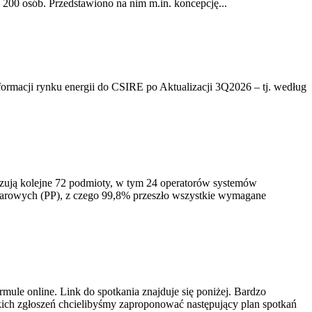
200 osób. Przedstawiono na nim m.in. koncepcję...
rmacji rynku energii do CSIRE po Aktualizacji 3Q2026 – tj. według
izują kolejne 72 podmioty, w tym 24 operatorów systemów
iarowych (PP), z czego 99,8% przeszło wszystkie wymagane
ule online. Link do spotkania znajduje się poniżej. Bardzo
ich zgłoszeń chcielibyśmy zaproponować następujący plan spotkań