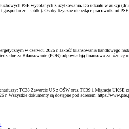
 służbowych PSE wycofanych z użytkowania. Do udziału w aukcji (dru
i gospodarcze i spółki). Osoby fizyczne niebędące pracownikami PSE i
rgetycznym w czerwcu 2026 r. Jakość bilansowania handlowego nadal 
edzialne za Bilansowanie (POB) odpowiadają finansowo za różnicę mię
 scenariuszy: TC38 Zawarcie US z OŚW oraz TC39.1 Migracja UKSE 
6 r. Wszystkie dokumenty są dostępne pod adresem: https://www.pse.pl/
i