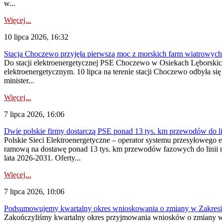
w...
Więcej...
10 lipca 2026, 16:32
Stacja Choczewo przyjęła pierwszą moc z morskich farm wiatrowych
Do stacji elektroenergetycznej PSE Choczewo w Osiekach Lęborskich 
elektroenergetycznym. 10 lipca na terenie stacji Choczewo odbyła si
minister...
Więcej...
7 lipca 2026, 16:06
Dwie polskie firmy dostarczą PSE ponad 13 tys. km przewodów do li
Polskie Sieci Elektroenergetyczne – operator systemu przesyłoweg
ramową na dostawę ponad 13 tys. km przewodów fazowych do linii na
lata 2026-2031. Oferty...
Więcej...
7 lipca 2026, 10:06
Podsumowujemy kwartalny okres wnioskowania o zmiany w Zakres
Zakończyliśmy kwartalny okres przyjmowania wniosków o zmiany w 