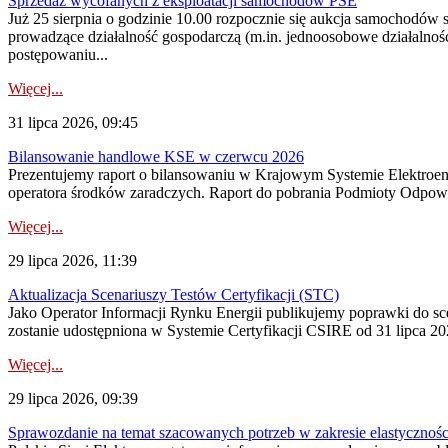
Sprzedaż wycofanych z eksploatacji samochodów PSE
Już 25 sierpnia o godzinie 10.00 rozpocznie się aukcja samochodów
prowadzące działalność gospodarczą (m.in. jednoosobowe działalnośc
postępowaniu...
Więcej...
31 lipca 2026, 09:45
Bilansowanie handlowe KSE w czerwcu 2026
Prezentujemy raport o bilansowaniu w Krajowym Systemie Elektroene
operatora środków zaradczych. Raport do pobrania Podmioty Odpowi
Więcej...
29 lipca 2026, 11:39
Aktualizacja Scenariuszy Testów Certyfikacji (STC)
Jako Operator Informacji Rynku Energii publikujemy poprawki do
zostanie udostępniona w Systemie Certyfikacji CSIRE od 31 lipca 202
Więcej...
29 lipca 2026, 09:39
Sprawozdanie na temat szacowanych potrzeb w zakresie elastycznośc