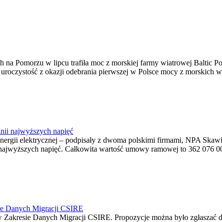
na Pomorzu w lipcu trafiła moc z morskiej farmy wiatrowej Baltic Pow
ę uroczystość z okazji odebrania pierwszej w Polsce mocy z morskich w
nii najwyższych napięć
o energii elektrycznej – podpisały z dwoma polskimi firmami, NPA S
jwyższych napięć. Całkowita wartość umowy ramowej to 362 076 000,0
ie Danych Migracji CSIRE
Zakresie Danych Migracji CSIRE. Propozycje można było zgłaszać d