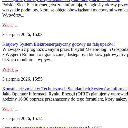
Polskie Sieci Elektroenergetyczne informują, że ogłosiły okresy pr
wszystkie podmioty, które są objęte obowiązkami mocowymi wynika
Wytwórcy...
Więcej...
3 sierpnia 2026, 16:08
Krajowy System Elektroenergetyczny gotowy na falę upałów!
W związku z prognozowanymi przez Instytut Meteorologii i Gospod
z Węgier i Rumunii o ograniczonej dostępności bloków jądrowych z 
bieżąco monitorują wpływ...
Więcej...
3 sierpnia 2026, 15:55
Konsultacje zmian w Technicznych Standardach Systemów Informac
Jako Operator Informacji Rynku Energii (OIRE) planujemy wprowadz
godziny 16:00 poprzez przeznaczony do tego formularz, który należy p
Więcej...
3 sierpnia 2026, 15:14