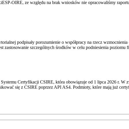
RiESP-OIRE, ze względu na brak wniosków nie opracowaliśmy raportu 
torialnej podpisały porozumienie o współpracy na rzecz wzmocnienia o
st zastosowanie szczególnych środków w celu podniesienia poziomu fizy
Systemu Certyfikacji CSIRE, która obowiązuje od 1 lipca 2026 r. W 
nikować się z CSIRE poprzez API AS4. Podmioty, które mają już certyf