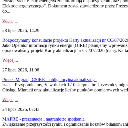
Polskie Sieci Elektroenergetyczne informują o sporządzeniu oraz pu
Elektroenergetycznego”. Dokument został zatwierdzony przez Preze
do...
Więcej...
28 lipca 2026, 14:29
Rozpoczynamy konsultacje projektu Karty aktualizacji nr CC/07/2
Jako Operator informacji rynku energii (OIRE) planujemy wprowadzić
opracowaliśmy projekt Karty aktualizacji nr CC/07/2026 (dalej: Karta
Więcej...
27 lipca 2026, 11:06
Proces Migracji CSIRE – obligatoryjna aktualizacja.
izacja. Przypominamy, że w dniach 1-10 sierpnia br. Uczestnicy mi
Obsługi Migracji oraz aktualizację liczby punktów pomiarowych wedł
Więcej...
24 lipca 2026, 07:43
MAPRE - prezentacja i nagranie ze spotkania
Zwiększenie przejrzystości rynku i ograniczenie kosztów bilansowan