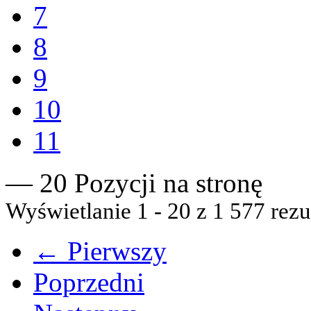
7
8
9
10
11
— 20 Pozycji na stronę
Wyświetlanie 1 - 20 z 1 577 rezu
← Pierwszy
Poprzedni