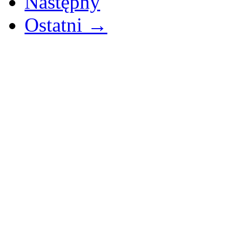
Następny
Ostatni →