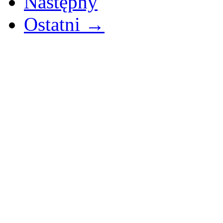
Następny
Ostatni →