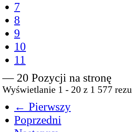
7
8
9
10
11
— 20 Pozycji na stronę
Wyświetlanie 1 - 20 z 1 577 rezu
← Pierwszy
Poprzedni