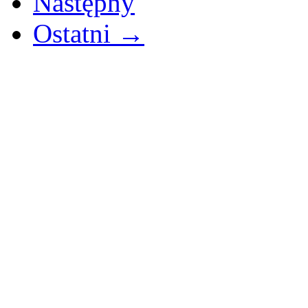
Następny
Ostatni →