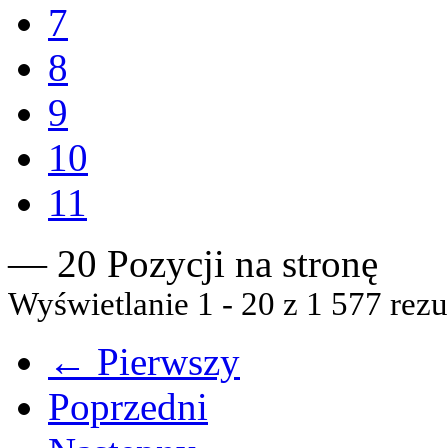
7
8
9
10
11
— 20 Pozycji na stronę
Wyświetlanie 1 - 20 z 1 577 rezu
← Pierwszy
Poprzedni