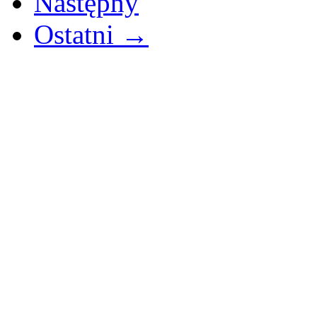
Następny
Ostatni →