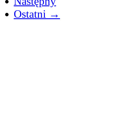
Następny
Ostatni →