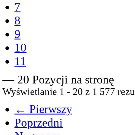
7
8
9
10
11
— 20 Pozycji na stronę
Wyświetlanie 1 - 20 z 1 577 rezu
← Pierwszy
Poprzedni