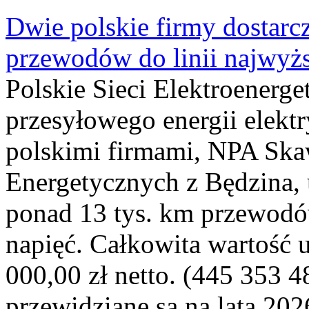
Dwie polskie firmy dostarc
przewodów do linii najwyż
Polskie Sieci Elektroenerge
przesyłowego energii elekt
polskimi firmami, NPA Sk
Energetycznych z Będzina
ponad 13 tys. km przewodó
napięć. Całkowita wartość
000,00 zł netto. (445 353 4
przewidziane są na lata 202