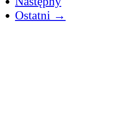
Następny
Ostatni →