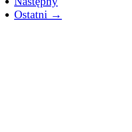
Następny
Ostatni →