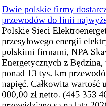
Dwie polskie firmy dostarc
przewodów do linii najwyż
Polskie Sieci Elektroenerge
przesyłowego energii elekt
polskimi firmami, NPA Sk
Energetycznych z Będzina
ponad 13 tys. km przewodó
napięć. Całkowita wartość
000,00 zł netto. (445 353 4
przewidziane są na lata 202