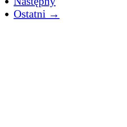
Następny
Ostatni →