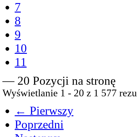
7
8
9
10
11
— 20 Pozycji na stronę
Wyświetlanie 1 - 20 z 1 577 rezu
← Pierwszy
Poprzedni