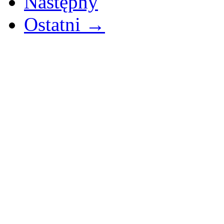
Następny
Ostatni →