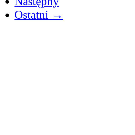
Następny
Ostatni →