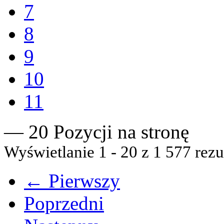
7
8
9
10
11
— 20 Pozycji na stronę
Wyświetlanie 1 - 20 z 1 577 rezu
← Pierwszy
Poprzedni