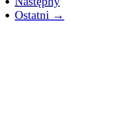
Następny
Ostatni →