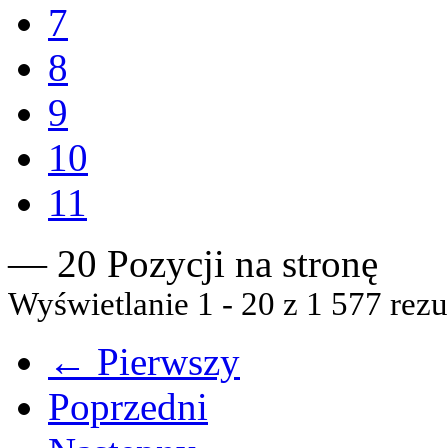
7
8
9
10
11
— 20 Pozycji na stronę
Wyświetlanie 1 - 20 z 1 577 rezu
← Pierwszy
Poprzedni