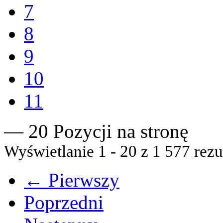
7
8
9
10
11
— 20 Pozycji na stronę
Wyświetlanie 1 - 20 z 1 577 rezu
← Pierwszy
Poprzedni