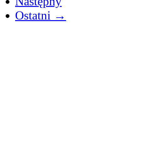
Następny
Ostatni →