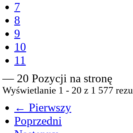
7
8
9
10
11
— 20 Pozycji na stronę
Wyświetlanie 1 - 20 z 1 577 rezu
← Pierwszy
Poprzedni