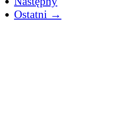
Następny
Ostatni →