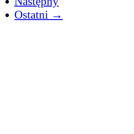
Następny
Ostatni →