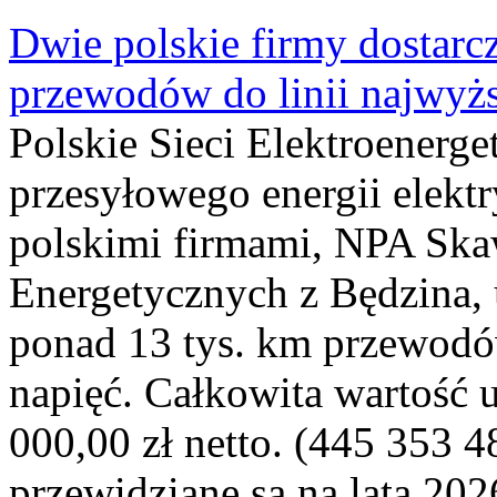
Dwie polskie firmy dostarc
przewodów do linii najwyż
Polskie Sieci Elektroenerge
przesyłowego energii elekt
polskimi firmami, NPA Sk
Energetycznych z Będzina
ponad 13 tys. km przewodó
napięć. Całkowita wartość
000,00 zł netto. (445 353 4
przewidziane są na lata 202