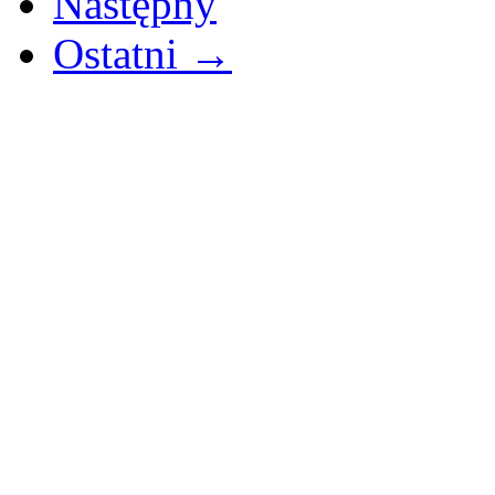
Następny
Ostatni →