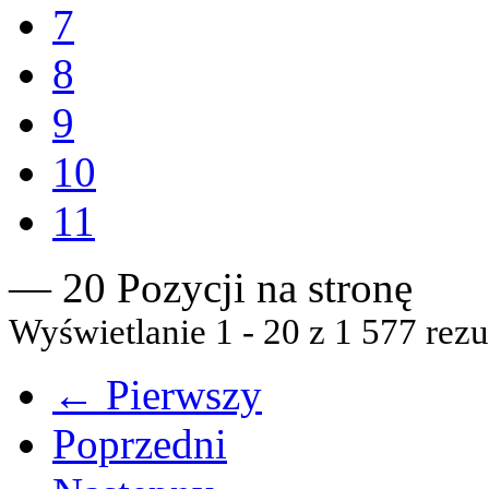
7
8
9
10
11
— 20 Pozycji na stronę
Wyświetlanie 1 - 20 z 1 577 rezu
← Pierwszy
Poprzedni