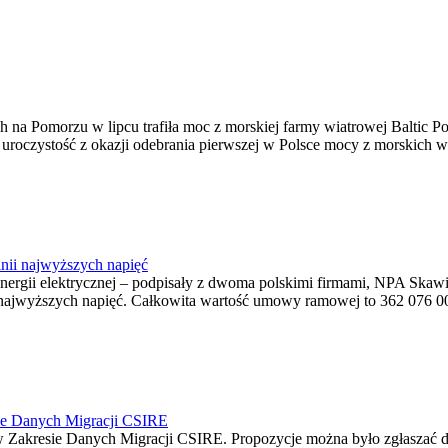
na Pomorzu w lipcu trafiła moc z morskiej farmy wiatrowej Baltic Pow
ę uroczystość z okazji odebrania pierwszej w Polsce mocy z morskich w
nii najwyższych napięć
o energii elektrycznej – podpisały z dwoma polskimi firmami, NPA S
jwyższych napięć. Całkowita wartość umowy ramowej to 362 076 000,0
ie Danych Migracji CSIRE
Zakresie Danych Migracji CSIRE. Propozycje można było zgłaszać d