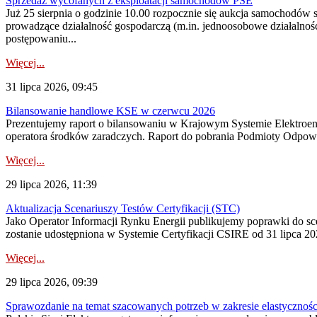
Sprzedaż wycofanych z eksploatacji samochodów PSE
Już 25 sierpnia o godzinie 10.00 rozpocznie się aukcja samochodów
prowadzące działalność gospodarczą (m.in. jednoosobowe działalnośc
postępowaniu...
Więcej...
31 lipca 2026, 09:45
Bilansowanie handlowe KSE w czerwcu 2026
Prezentujemy raport o bilansowaniu w Krajowym Systemie Elektroene
operatora środków zaradczych. Raport do pobrania Podmioty Odpowi
Więcej...
29 lipca 2026, 11:39
Aktualizacja Scenariuszy Testów Certyfikacji (STC)
Jako Operator Informacji Rynku Energii publikujemy poprawki do
zostanie udostępniona w Systemie Certyfikacji CSIRE od 31 lipca 202
Więcej...
29 lipca 2026, 09:39
Sprawozdanie na temat szacowanych potrzeb w zakresie elastycznośc