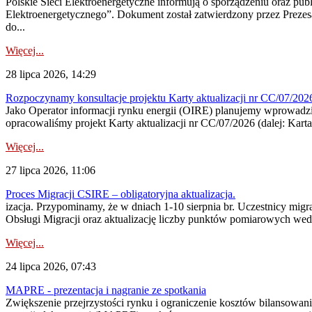
Polskie Sieci Elektroenergetyczne informują o sporządzeniu oraz pu
Elektroenergetycznego”. Dokument został zatwierdzony przez Preze
do...
Więcej...
28 lipca 2026, 14:29
Rozpoczynamy konsultacje projektu Karty aktualizacji nr CC/07/2
Jako Operator informacji rynku energii (OIRE) planujemy wprowadzić
opracowaliśmy projekt Karty aktualizacji nr CC/07/2026 (dalej: Karta
Więcej...
27 lipca 2026, 11:06
Proces Migracji CSIRE – obligatoryjna aktualizacja.
izacja. Przypominamy, że w dniach 1-10 sierpnia br. Uczestnicy mi
Obsługi Migracji oraz aktualizację liczby punktów pomiarowych wedł
Więcej...
24 lipca 2026, 07:43
MAPRE - prezentacja i nagranie ze spotkania
Zwiększenie przejrzystości rynku i ograniczenie kosztów bilansowan