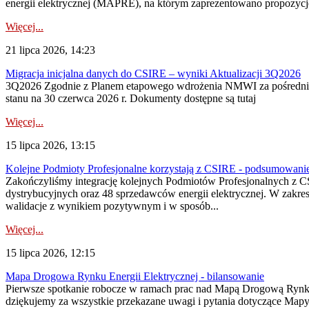
energii elektrycznej (MAPRE), na którym zaprezentowano propozycje
Więcej...
21 lipca 2026, 14:23
Migracja inicjalna danych do CSIRE – wyniki Aktualizacji 3Q2026
3Q2026 Zgodnie z Planem etapowego wdrożenia NMWI za pośrednictwe
stanu na 30 czerwca 2026 r. Dokumenty dostępne są tutaj
Więcej...
15 lipca 2026, 13:15
Kolejne Podmioty Profesjonalne korzystają z CSIRE - podsumowani
Zakończyliśmy integrację kolejnych Podmiotów Profesjonalnych z C
dystrybucyjnych oraz 48 sprzedawców energii elektrycznej. W zakr
walidacje z wynikiem pozytywnym i w sposób...
Więcej...
15 lipca 2026, 12:15
Mapa Drogowa Rynku Energii Elektrycznej - bilansowanie
Pierwsze spotkanie robocze w ramach prac nad Mapą Drogową Rynku En
dziękujemy za wszystkie przekazane uwagi i pytania dotyczące Map