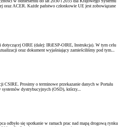
yczności w odniesieniu do lat 2030 i 2035 dla Krajowego Systemu
kiej oraz ACER. Każde państwo członkowie UE jest zobowiązane
i dotyczącej OIRE (dalej: IRiESP-OIRE, Instrukcja). W tym celu
aktualizacji oraz dokument wyjaśniający zamieściliśmy pod tym...
acji CSIRE. Prosimy o terminowe przekazanie danych w Portalu
zy systemów dystrybucyjnych (OSD), którzy...
lipca odbyło się spotkanie w ramach prac nad mapą drogową rynku