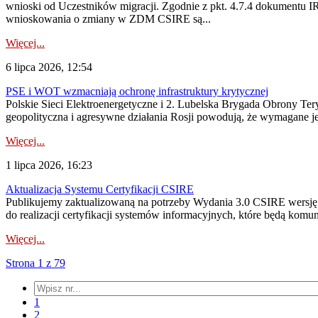
wnioski od Uczestników migracji. Zgodnie z pkt. 4.7.4 dokumentu I
wnioskowania o zmiany w ZDM CSIRE są...
Więcej...
6 lipca 2026, 12:54
PSE i WOT wzmacniają ochronę infrastruktury krytycznej
Polskie Sieci Elektroenergetyczne i 2. Lubelska Brygada Obrony Tery
geopolityczna i agresywne działania Rosji powodują, że wymagane je
Więcej...
1 lipca 2026, 16:23
Aktualizacja Systemu Certyfikacji CSIRE
Publikujemy zaktualizowaną na potrzeby Wydania 3.0 CSIRE wersję 
do realizacji certyfikacji systemów informacyjnych, które będą komu
Więcej...
Strona 1 z 79
1
2