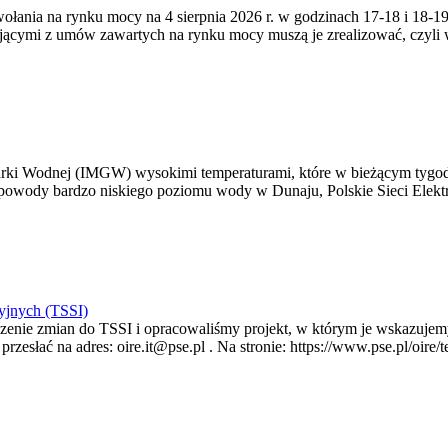
zywołania na rynku mocy na 4 sierpnia 2026 r. w godzinach 17-18 i 18
jącymi z umów zawartych na rynku mocy muszą je zrealizować, czyli
arki Wodnej (IMGW) wysokimi temperaturami, które w bieżącym tygod
powody bardzo niskiego poziomu wody w Dunaju, Polskie Sieci Elektr
yjnych (TSSI)
enie zmian do TSSI i opracowaliśmy projekt, w którym je wskazujemy
rzesłać na adres: oire.it@pse.pl . Na stronie: https://www.pse.pl/oir