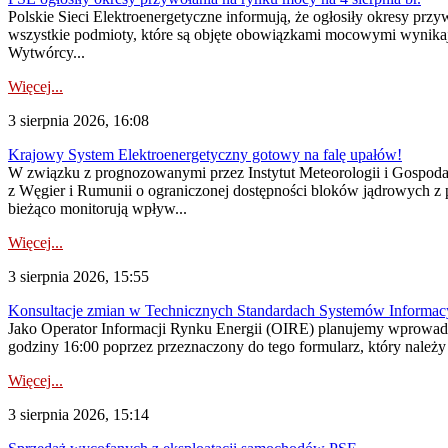
Polskie Sieci Elektroenergetyczne informują, że ogłosiły okresy pr
wszystkie podmioty, które są objęte obowiązkami mocowymi wynika
Wytwórcy...
Więcej...
3 sierpnia 2026, 16:08
Krajowy System Elektroenergetyczny gotowy na falę upałów!
W związku z prognozowanymi przez Instytut Meteorologii i Gospod
z Węgier i Rumunii o ograniczonej dostępności bloków jądrowych z 
bieżąco monitorują wpływ...
Więcej...
3 sierpnia 2026, 15:55
Konsultacje zmian w Technicznych Standardach Systemów Informac
Jako Operator Informacji Rynku Energii (OIRE) planujemy wprowadz
godziny 16:00 poprzez przeznaczony do tego formularz, który należy p
Więcej...
3 sierpnia 2026, 15:14