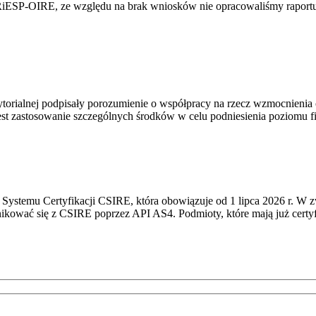
RiESP-OIRE, ze względu na brak wniosków nie opracowaliśmy raportu 
torialnej podpisały porozumienie o współpracy na rzecz wzmocnienia o
st zastosowanie szczególnych środków w celu podniesienia poziomu fizy
Systemu Certyfikacji CSIRE, która obowiązuje od 1 lipca 2026 r. W 
nikować się z CSIRE poprzez API AS4. Podmioty, które mają już certyf