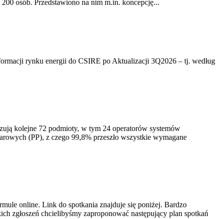
200 osób. Przedstawiono na nim m.in. koncepcję...
rmacji rynku energii do CSIRE po Aktualizacji 3Q2026 – tj. według
izują kolejne 72 podmioty, w tym 24 operatorów systemów
iarowych (PP), z czego 99,8% przeszło wszystkie wymagane
ule online. Link do spotkania znajduje się poniżej. Bardzo
ich zgłoszeń chcielibyśmy zaproponować następujący plan spotkań