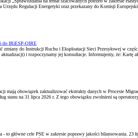
blikacji „Sprawozdania na temat szacowanych potrzeb w zakresie elast
sa Urzędu Regulacji Energetyki oraz przekazany do Komisji Europejs
026 do IRiESP-OIRE
 zmiany do Instrukcji Ruchu i Eksploatacji Sieci Przesyłowej w częśc
 aktualizacji) i rozpoczynamy jej konsultacje. Informujemy, że: Kartę 
gracji mają obowiązek zaktualizować ekstrakty danych w Procesie Migr
ug stanu na 31 lipca 2026 r. Z tego obowiązku zwolnieni są operator
ia - to główne cele PSE w zakresie poprawy jakości bilansowania. 23 