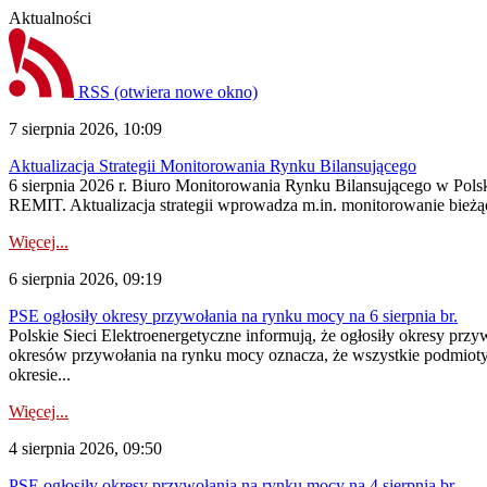
Aktualności
RSS
(otwiera nowe okno)
7 sierpnia 2026, 10:09
Aktualizacja Strategii Monitorowania Rynku Bilansującego
6 sierpnia 2026 r. Biuro Monitorowania Rynku Bilansującego w Polsk
REMIT. Aktualizacja strategii wprowadza m.in. monitorowanie bież
Więcej...
6 sierpnia 2026, 09:19
PSE ogłosiły okresy przywołania na rynku mocy na 6 sierpnia br.
Polskie Sieci Elektroenergetyczne informują, że ogłosiły okresy prz
okresów przywołania na rynku mocy oznacza, że wszystkie podmiot
okresie...
Więcej...
4 sierpnia 2026, 09:50
PSE ogłosiły okresy przywołania na rynku mocy na 4 sierpnia br.