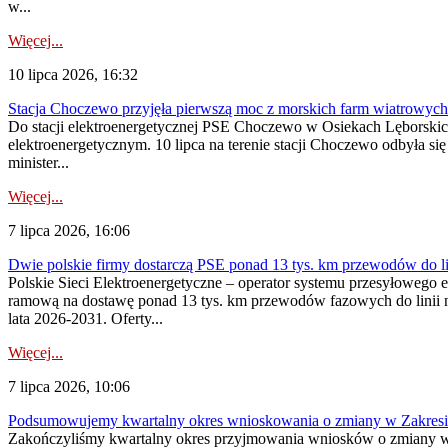
w...
Więcej...
10 lipca 2026, 16:32
Stacja Choczewo przyjęła pierwszą moc z morskich farm wiatrowych
Do stacji elektroenergetycznej PSE Choczewo w Osiekach Lęborskich 
elektroenergetycznym. 10 lipca na terenie stacji Choczewo odbyła si
minister...
Więcej...
7 lipca 2026, 16:06
Dwie polskie firmy dostarczą PSE ponad 13 tys. km przewodów do li
Polskie Sieci Elektroenergetyczne – operator systemu przesyłoweg
ramową na dostawę ponad 13 tys. km przewodów fazowych do linii na
lata 2026-2031. Oferty...
Więcej...
7 lipca 2026, 10:06
Podsumowujemy kwartalny okres wnioskowania o zmiany w Zakres
Zakończyliśmy kwartalny okres przyjmowania wniosków o zmiany w 