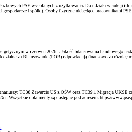
 służbowych PSE wycofanych z użytkowania. Do udziału w aukcji (dru
i gospodarcze i spółki). Osoby fizyczne niebędące pracownikami PSE i
rgetycznym w czerwcu 2026 r. Jakość bilansowania handlowego nadal 
edzialne za Bilansowanie (POB) odpowiadają finansowo za różnicę mię
 scenariuszy: TC38 Zawarcie US z OŚW oraz TC39.1 Migracja UKSE 
6 r. Wszystkie dokumenty są dostępne pod adresem: https://www.pse.pl/
i