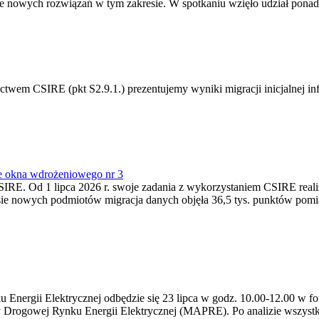
 nowych rozwiązań w tym zakresie. W spotkaniu wzięło udział ponad 
m CSIRE (pkt S2.9.1.) prezentujemy wyniki migracji inicjalnej info
e okna wdrożeniowego nr 3
SIRE. Od 1 lipca 2026 r. swoje zadania z wykorzystaniem CSIRE real
esie nowych podmiotów migracja danych objęła 36,5 tys. punktów pom
ergii Elektrycznej odbędzie się 23 lipca w godz. 10.00-12.00 w form
y Drogowej Rynku Energii Elektrycznej (MAPRE). Po analizie wszystk