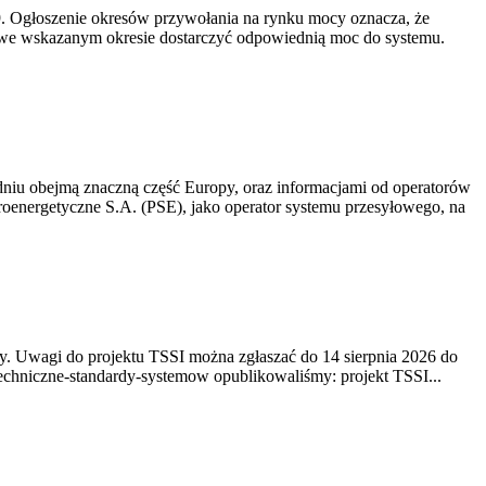
-19. Ogłoszenie okresów przywołania na rynku mocy oznacza, że
 we wskazanym okresie dostarczyć odpowiednią moc do systemu.
niu obejmą znaczną część Europy, oraz informacjami od operatorów
oenergetyczne S.A. (PSE), jako operator systemu przesyłowego, na
. Uwagi do projektu TSSI można zgłaszać do 14 sierpnia 2026 do
e/techniczne-standardy-systemow opublikowaliśmy: projekt TSSI...