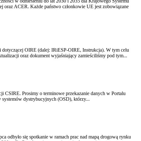
yczności w odniesieniu do lat 2030 i 2035 dla Krajowego Systemu
kiej oraz ACER. Każde państwo członkowie UE jest zobowiązane
i dotyczącej OIRE (dalej: IRiESP-OIRE, Instrukcja). W tym celu
aktualizacji oraz dokument wyjaśniający zamieściliśmy pod tym...
acji CSIRE. Prosimy o terminowe przekazanie danych w Portalu
zy systemów dystrybucyjnych (OSD), którzy...
lipca odbyło się spotkanie w ramach prac nad mapą drogową rynku