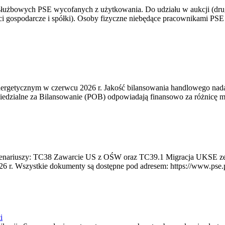
 służbowych PSE wycofanych z użytkowania. Do udziału w aukcji (dru
i gospodarcze i spółki). Osoby fizyczne niebędące pracownikami PSE i
rgetycznym w czerwcu 2026 r. Jakość bilansowania handlowego nadal 
edzialne za Bilansowanie (POB) odpowiadają finansowo za różnicę mię
 scenariuszy: TC38 Zawarcie US z OŚW oraz TC39.1 Migracja UKSE 
6 r. Wszystkie dokumenty są dostępne pod adresem: https://www.pse.pl/
i