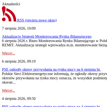
Aktualności
RSS
(otwiera nowe okno)
7 sierpnia 2026, 10:09
Aktualizacja Strategii Monitorowania Rynku Bilansującego
6 sierpnia 2026 r. Biuro Monitorowania Rynku Bilansującego w Polsk
REMIT. Aktualizacja strategii wprowadza m.in. monitorowanie bież
Więcej...
6 sierpnia 2026, 09:19
PSE ogłosiły okresy przywołania na rynku mocy na 6 sierpnia br.
Polskie Sieci Elektroenergetyczne informują, że ogłosiły okresy prz
okresów przywołania na rynku mocy oznacza, że wszystkie podmiot
okresie...
Więcej...
4 sierpnia 2026, 09:50
PSE ogłosiły okresy przywołania na rynku mocy na 4 sierpnia br.