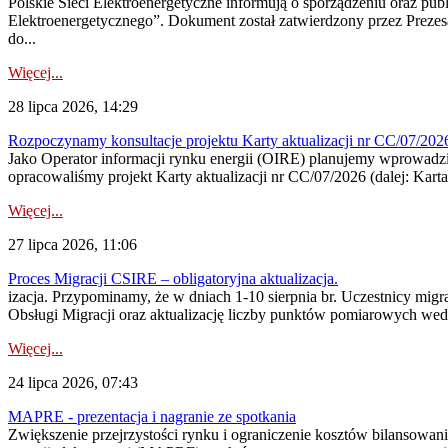
Polskie Sieci Elektroenergetyczne informują o sporządzeniu oraz pu
Elektroenergetycznego”. Dokument został zatwierdzony przez Preze
do...
Więcej...
28 lipca 2026, 14:29
Rozpoczynamy konsultacje projektu Karty aktualizacji nr CC/07/2
Jako Operator informacji rynku energii (OIRE) planujemy wprowadzić
opracowaliśmy projekt Karty aktualizacji nr CC/07/2026 (dalej: Karta
Więcej...
27 lipca 2026, 11:06
Proces Migracji CSIRE – obligatoryjna aktualizacja.
izacja. Przypominamy, że w dniach 1-10 sierpnia br. Uczestnicy mi
Obsługi Migracji oraz aktualizację liczby punktów pomiarowych wedł
Więcej...
24 lipca 2026, 07:43
MAPRE - prezentacja i nagranie ze spotkania
Zwiększenie przejrzystości rynku i ograniczenie kosztów bilansowan