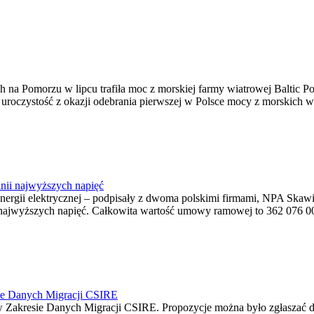
na Pomorzu w lipcu trafiła moc z morskiej farmy wiatrowej Baltic Pow
ę uroczystość z okazji odebrania pierwszej w Polsce mocy z morskich w
nii najwyższych napięć
o energii elektrycznej – podpisały z dwoma polskimi firmami, NPA S
jwyższych napięć. Całkowita wartość umowy ramowej to 362 076 000,0
ie Danych Migracji CSIRE
Zakresie Danych Migracji CSIRE. Propozycje można było zgłaszać d