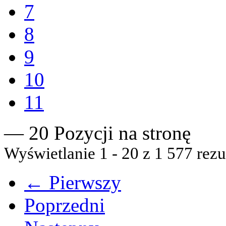
7
8
9
10
11
— 20 Pozycji na stronę
Wyświetlanie 1 - 20 z 1 577 rezu
← Pierwszy
Poprzedni