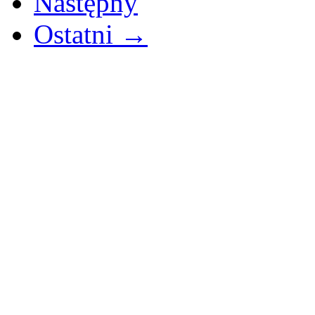
Następny
Ostatni →