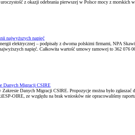
ę uroczystość z okazji odebrania pierwszej w Polsce mocy z morskich w
nii najwyższych napięć
o energii elektrycznej – podpisały z dwoma polskimi firmami, NPA S
jwyższych napięć. Całkowita wartość umowy ramowej to 362 076 000,0
ie Danych Migracji CSIRE
Zakresie Danych Migracji CSIRE. Propozycje można było zgłaszać d
RiESP-OIRE, ze względu na brak wniosków nie opracowaliśmy raportu 