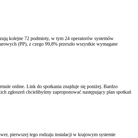
izują kolejne 72 podmioty, w tym 24 operatorów systemów
iarowych (PP), z czego 99,8% przeszło wszystkie wymagane
ule online. Link do spotkania znajduje się poniżej. Bardzo
ich zgłoszeń chcielibyśmy zaproponować następujący plan spotkań
er, pierwszej tego rodzaju instalacji w krajowym systemie