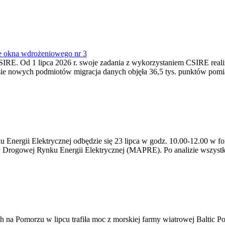
e okna wdrożeniowego nr 3
SIRE. Od 1 lipca 2026 r. swoje zadania z wykorzystaniem CSIRE real
esie nowych podmiotów migracja danych objęła 36,5 tys. punktów pom
ergii Elektrycznej odbędzie się 23 lipca w godz. 10.00-12.00 w form
y Drogowej Rynku Energii Elektrycznej (MAPRE). Po analizie wszystk
na Pomorzu w lipcu trafiła moc z morskiej farmy wiatrowej Baltic Pow