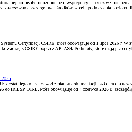
torialnej podpisały porozumienie o współpracy na rzecz wzmocnienia o
st zastosowanie szczególnych środków w celu podniesienia poziomu fizy
Systemu Certyfikacji CSIRE, która obowiązuje od 1 lipca 2026 r. W 
nikować się z CSIRE poprzez API AS4. Podmioty, które mają już certyf
u 2026
 z ostatniego miesiąca –od zmian w dokumentacji i szkoleń dla ucze
6 do IRiESP‑OIRE, która obowiązuje od 4 czerwca 2026 r.; szczegóły i