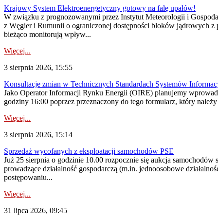
Krajowy System Elektroenergetyczny gotowy na falę upałów!
W związku z prognozowanymi przez Instytut Meteorologii i Gospod
z Węgier i Rumunii o ograniczonej dostępności bloków jądrowych z 
bieżąco monitorują wpływ...
Więcej...
3 sierpnia 2026, 15:55
Konsultacje zmian w Technicznych Standardach Systemów Informac
Jako Operator Informacji Rynku Energii (OIRE) planujemy wprowadz
godziny 16:00 poprzez przeznaczony do tego formularz, który należy p
Więcej...
3 sierpnia 2026, 15:14
Sprzedaż wycofanych z eksploatacji samochodów PSE
Już 25 sierpnia o godzinie 10.00 rozpocznie się aukcja samochodów
prowadzące działalność gospodarczą (m.in. jednoosobowe działalnośc
postępowaniu...
Więcej...
31 lipca 2026, 09:45