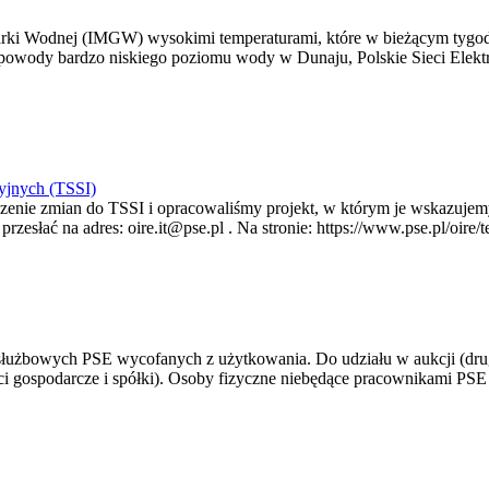
arki Wodnej (IMGW) wysokimi temperaturami, które w bieżącym tygod
powody bardzo niskiego poziomu wody w Dunaju, Polskie Sieci Elektr
yjnych (TSSI)
enie zmian do TSSI i opracowaliśmy projekt, w którym je wskazujemy
rzesłać na adres: oire.it@pse.pl . Na stronie: https://www.pse.pl/oir
 służbowych PSE wycofanych z użytkowania. Do udziału w aukcji (dru
i gospodarcze i spółki). Osoby fizyczne niebędące pracownikami PSE i