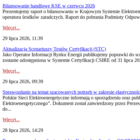
Bilansowanie handlowe KSE w czerwcu 2026
Prezentujemy raport o bilansowaniu w Krajowym Systemie Elektroene
operatora środków zaradczych. Raport do pobrania Podmioty Odpowi
Więcej...
29 lipca 2026, 11:39
Aktualizacja Scenariuszy Testów Certyfikacji (STC)
Jako Operator Informacji Rynku Energii publikujemy poprawki do
zostanie udostępniona w Systemie Certyfikacji CSIRE od 31 lipca 202
Więcej...
29 lipca 2026, 09:39
Sprawozdanie na temat szacowanych potrzeb w zakresie elastycznośc
Polskie Sieci Elektroenergetyczne informują o sporządzeniu oraz pu
Elektroenergetycznego”. Dokument został zatwierdzony przez Preze
do...
Więcej...
28 lipca 2026, 14:29