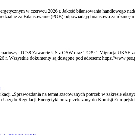
rgetycznym w czerwcu 2026 r. Jakość bilansowania handlowego nadal 
edzialne za Bilansowanie (POB) odpowiadają finansowo za różnicę mię
 scenariuszy: TC38 Zawarcie US z OŚW oraz TC39.1 Migracja UKSE 
6 r. Wszystkie dokumenty są dostępne pod adresem: https://www.pse.pl/
i
blikacji „Sprawozdania na temat szacowanych potrzeb w zakresie elast
sa Urzędu Regulacji Energetyki oraz przekazany do Komisji Europejs