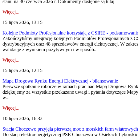
stanu na 30 czerwca 2026 r. Dokumenty dostępne są tutaj
Więcej...
15 lipca 2026, 13:15
Kolejne Podmioty Profesjonalne korzystają z CSIRE - podsumowani
Zakończyliśmy integrację kolejnych Podmiotów Profesjonalnych z C
dystrybucyjnych oraz 48 sprzedawców energii elektrycznej. W zakr
walidacje z wynikiem pozytywnym i w sposób...
Więcej...
15 lipca 2026, 12:15
Mapa Drogowa Rynku Energii Elektrycznej - bilansowanie
Pierwsze spotkanie robocze w ramach prac nad Mapą Drogową Rynku En
dziękujemy za wszystkie przekazane uwagi i pytania dotyczące Map
w...
Więcej...
10 lipca 2026, 16:32
Stacja Choczewo przyjęła pierwszą moc z morskich farm wiatrowych
Do stacji elektroenergetycznej PSE Choczewo w Osiekach Lęborskich 