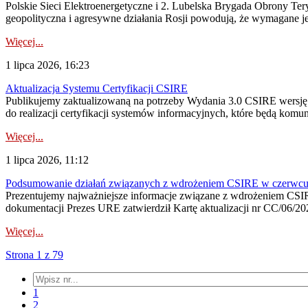
Polskie Sieci Elektroenergetyczne i 2. Lubelska Brygada Obrony Tery
geopolityczna i agresywne działania Rosji powodują, że wymagane je
Więcej...
1 lipca 2026, 16:23
Aktualizacja Systemu Certyfikacji CSIRE
Publikujemy zaktualizowaną na potrzeby Wydania 3.0 CSIRE wersję 
do realizacji certyfikacji systemów informacyjnych, które będą komu
Więcej...
1 lipca 2026, 11:12
Podsumowanie działań związanych z wdrożeniem CSIRE w czerwc
Prezentujemy najważniejsze informacje związane z wdrożeniem CSIRE
dokumentacji Prezes URE zatwierdził Kartę aktualizacji nr CC/06/202
Więcej...
Strona 1 z 79
1
2