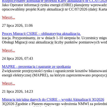
Rozpoczynamy konsultacje projektu Karty aktualizacji nr CC/07/2
Jako Operator informacji rynku energii (OIRE) planujemy wprowadzić
opracowaliśmy projekt Karty aktualizacji nr CC/07/2026 (dalej: Karta
Więcej...
27 lipca 2026, 11:06
Proces Migracji CSIRE – obligatoryjna aktualizacja.
izacja. Przypominamy, że w dniach 1-10 sierpnia br. Uczestnicy mi
Obsługi Migracji oraz aktualizację liczby punktów pomiarowych wedł
Więcej...
24 lipca 2026, 07:43
MAPRE - prezentacja i nagranie ze spotkania
Zwiększenie przejrzystości rynku i ograniczenie kosztów bilansowan
energii elektrycznej (MAPRE), na którym zaprezentowano propozycje
Więcej...
21 lipca 2026, 14:23
Migracja inicjalna danych do CSIRE – wyniki Aktualizacji 3Q2026
3Q2026 Zgodnie z Planem etapowego wdrożenia NMWI za pośrednictwe