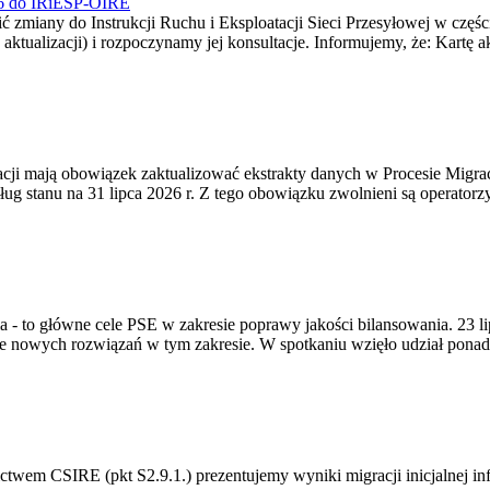
026 do IRiESP-OIRE
 zmiany do Instrukcji Ruchu i Eksploatacji Sieci Przesyłowej w częśc
 aktualizacji) i rozpoczynamy jej konsultacje. Informujemy, że: Kartę 
gracji mają obowiązek zaktualizować ekstrakty danych w Procesie Migr
ug stanu na 31 lipca 2026 r. Z tego obowiązku zwolnieni są operator
ia - to główne cele PSE w zakresie poprawy jakości bilansowania. 23 
 nowych rozwiązań w tym zakresie. W spotkaniu wzięło udział ponad 
m CSIRE (pkt S2.9.1.) prezentujemy wyniki migracji inicjalnej info