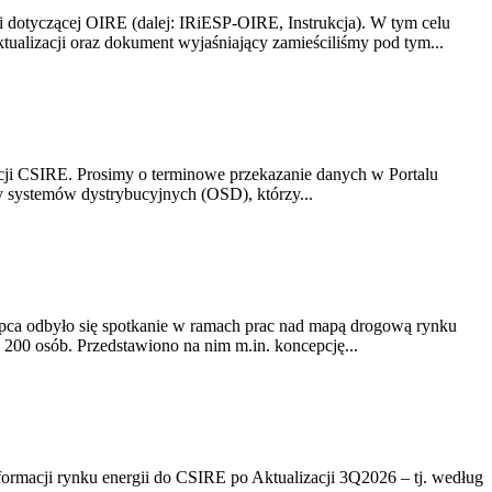
i dotyczącej OIRE (dalej: IRiESP-OIRE, Instrukcja). W tym celu
aktualizacji oraz dokument wyjaśniający zamieściliśmy pod tym...
acji CSIRE. Prosimy o terminowe przekazanie danych w Portalu
zy systemów dystrybucyjnych (OSD), którzy...
lipca odbyło się spotkanie w ramach prac nad mapą drogową rynku
200 osób. Przedstawiono na nim m.in. koncepcję...
rmacji rynku energii do CSIRE po Aktualizacji 3Q2026 – tj. według