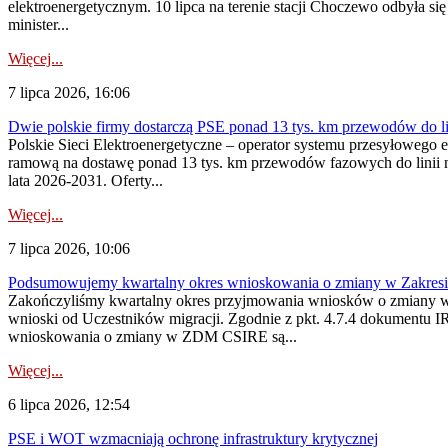
elektroenergetycznym. 10 lipca na terenie stacji Choczewo odbyła si
minister...
Więcej...
7 lipca 2026, 16:06
Dwie polskie firmy dostarczą PSE ponad 13 tys. km przewodów do li
Polskie Sieci Elektroenergetyczne – operator systemu przesyłoweg
ramową na dostawę ponad 13 tys. km przewodów fazowych do linii na
lata 2026-2031. Oferty...
Więcej...
7 lipca 2026, 10:06
Podsumowujemy kwartalny okres wnioskowania o zmiany w Zakres
Zakończyliśmy kwartalny okres przyjmowania wniosków o zmiany w 
wnioski od Uczestników migracji. Zgodnie z pkt. 4.7.4 dokumentu I
wnioskowania o zmiany w ZDM CSIRE są...
Więcej...
6 lipca 2026, 12:54
PSE i WOT wzmacniają ochronę infrastruktury krytycznej