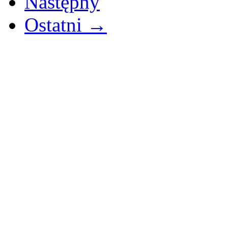
Następny
Ostatni →