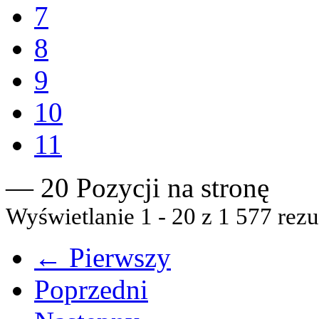
7
8
9
10
11
— 20 Pozycji na stronę
Wyświetlanie 1 - 20 z 1 577 rezu
← Pierwszy
Poprzedni