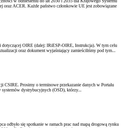
yczności w odniesieniu do lat 2030 i 2035 dla Krajowego Systemu
kiej oraz ACER. Każde państwo członkowie UE jest zobowiązane
i dotyczącej OIRE (dalej: IRiESP-OIRE, Instrukcja). W tym celu
aktualizacji oraz dokument wyjaśniający zamieściliśmy pod tym...
acji CSIRE. Prosimy o terminowe przekazanie danych w Portalu
zy systemów dystrybucyjnych (OSD), którzy...
lipca odbyło się spotkanie w ramach prac nad mapą drogową rynku