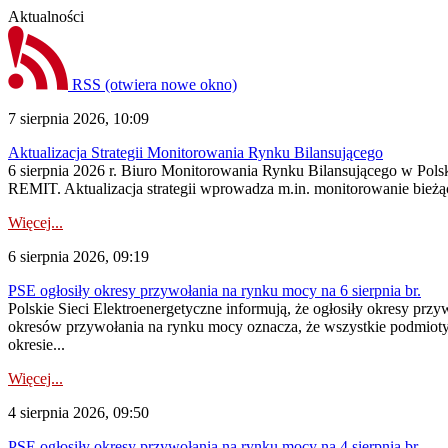
Aktualności
RSS
(otwiera nowe okno)
7 sierpnia 2026, 10:09
Aktualizacja Strategii Monitorowania Rynku Bilansującego
6 sierpnia 2026 r. Biuro Monitorowania Rynku Bilansującego w Polsk
REMIT. Aktualizacja strategii wprowadza m.in. monitorowanie bież
Więcej...
6 sierpnia 2026, 09:19
PSE ogłosiły okresy przywołania na rynku mocy na 6 sierpnia br.
Polskie Sieci Elektroenergetyczne informują, że ogłosiły okresy prz
okresów przywołania na rynku mocy oznacza, że wszystkie podmiot
okresie...
Więcej...
4 sierpnia 2026, 09:50
PSE ogłosiły okresy przywołania na rynku mocy na 4 sierpnia br.