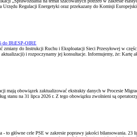
blikacji „Sprawozdania na temat szacowanych potrzeb w zakresie elast
sa Urzędu Regulacji Energetyki oraz przekazany do Komisji Europejs
026 do IRiESP-OIRE
 zmiany do Instrukcji Ruchu i Eksploatacji Sieci Przesyłowej w częśc
 aktualizacji) i rozpoczynamy jej konsultacje. Informujemy, że: Kartę 
gracji mają obowiązek zaktualizować ekstrakty danych w Procesie Migr
ug stanu na 31 lipca 2026 r. Z tego obowiązku zwolnieni są operator
ia - to główne cele PSE w zakresie poprawy jakości bilansowania. 23 