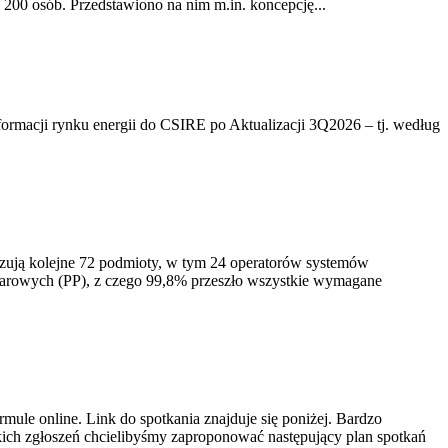
200 osób. Przedstawiono na nim m.in. koncepcję...
rmacji rynku energii do CSIRE po Aktualizacji 3Q2026 – tj. według
izują kolejne 72 podmioty, w tym 24 operatorów systemów
iarowych (PP), z czego 99,8% przeszło wszystkie wymagane
ule online. Link do spotkania znajduje się poniżej. Bardzo
ich zgłoszeń chcielibyśmy zaproponować następujący plan spotkań