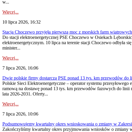
w...
Więcej...
10 lipca 2026, 16:32
Stacja Choczewo przyjęła pierwszą moc z morskich farm wiatrowych
Do stacji elektroenergetycznej PSE Choczewo w Osiekach Lęborskich 
elektroenergetycznym. 10 lipca na terenie stacji Choczewo odbyła si
minister...
Więcej...
7 lipca 2026, 16:06
Dwie polskie firmy dostarczą PSE ponad 13 tys. km przewodów do li
Polskie Sieci Elektroenergetyczne – operator systemu przesyłoweg
ramową na dostawę ponad 13 tys. km przewodów fazowych do linii na
lata 2026-2031. Oferty...
Więcej...
7 lipca 2026, 10:06
Podsumowujemy kwartalny okres wnioskowania o zmiany w Zakres
Zakończyliśmy kwartalny okres przyjmowania wniosków o zmiany w 