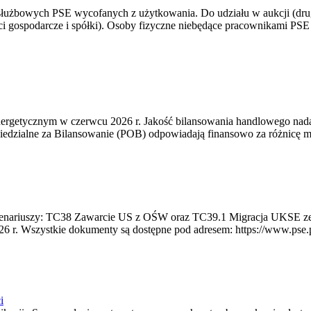
 służbowych PSE wycofanych z użytkowania. Do udziału w aukcji (dru
i gospodarcze i spółki). Osoby fizyczne niebędące pracownikami PSE i
rgetycznym w czerwcu 2026 r. Jakość bilansowania handlowego nadal 
edzialne za Bilansowanie (POB) odpowiadają finansowo za różnicę mię
 scenariuszy: TC38 Zawarcie US z OŚW oraz TC39.1 Migracja UKSE 
6 r. Wszystkie dokumenty są dostępne pod adresem: https://www.pse.pl/
i