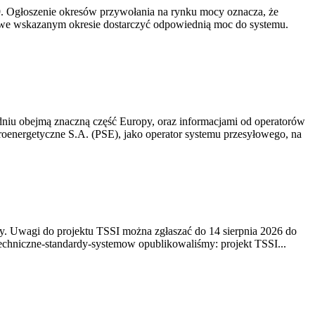
-19. Ogłoszenie okresów przywołania na rynku mocy oznacza, że
 we wskazanym okresie dostarczyć odpowiednią moc do systemu.
niu obejmą znaczną część Europy, oraz informacjami od operatorów
oenergetyczne S.A. (PSE), jako operator systemu przesyłowego, na
. Uwagi do projektu TSSI można zgłaszać do 14 sierpnia 2026 do
e/techniczne-standardy-systemow opublikowaliśmy: projekt TSSI...