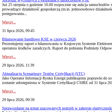
Sprzedaż wycofanych z eksploatacji samochodów PSE
Już 25 sierpnia o godzinie 10.00 rozpocznie się aukcja samochodów
prowadzące działalność gospodarczą (m.in. jednoosobowe działalnośc
postępowaniu...
Więcej...
31 lipca 2026, 09:45
Bilansowanie handlowe KSE w czerwcu 2026
Prezentujemy raport o bilansowaniu w Krajowym Systemie Elektroene
operatora środków zaradczych. Raport do pobrania Podmioty Odpowi
Więcej...
29 lipca 2026, 11:39
Aktualizacja Scenariuszy Testów Certyfikacji (STC)
Jako Operator Informacji Rynku Energii publikujemy poprawki do
zostanie udostępniona w Systemie Certyfikacji CSIRE od 31 lipca 202
Więcej...
29 lipca 2026, 09:39
Sprawozdanie na temat szacowanych potrzeb w zakresie elastycznośc