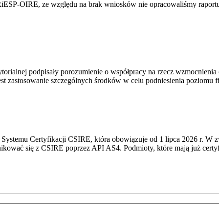
RiESP-OIRE, ze względu na brak wniosków nie opracowaliśmy raportu 
torialnej podpisały porozumienie o współpracy na rzecz wzmocnienia o
st zastosowanie szczególnych środków w celu podniesienia poziomu fizy
Systemu Certyfikacji CSIRE, która obowiązuje od 1 lipca 2026 r. W 
nikować się z CSIRE poprzez API AS4. Podmioty, które mają już certyf