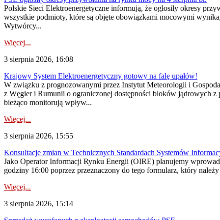
Polskie Sieci Elektroenergetyczne informują, że ogłosiły okresy pr
wszystkie podmioty, które są objęte obowiązkami mocowymi wynika
Wytwórcy...
Więcej...
3 sierpnia 2026, 16:08
Krajowy System Elektroenergetyczny gotowy na falę upałów!
W związku z prognozowanymi przez Instytut Meteorologii i Gospod
z Węgier i Rumunii o ograniczonej dostępności bloków jądrowych z 
bieżąco monitorują wpływ...
Więcej...
3 sierpnia 2026, 15:55
Konsultacje zmian w Technicznych Standardach Systemów Informac
Jako Operator Informacji Rynku Energii (OIRE) planujemy wprowadz
godziny 16:00 poprzez przeznaczony do tego formularz, który należy p
Więcej...
3 sierpnia 2026, 15:14