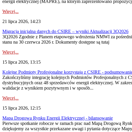
energii elektrycznej (MAPRE), na którym zaprezentowano propozycje
Więcej...
21 lipca 2026, 14:23
Migracja inicjalna danych do CSIRE – wyniki Aktualizacji 3Q2026
3Q2026 Zgodnie z Planem etapowego wdrożenia NMWI za pośrednictwe
stanu na 30 czerwca 2026 r. Dokumenty dostępne są tutaj
Więcej...
15 lipca 2026, 13:15
Kolejne Podmioty Profesjonalne korzystają z CSIRE - podsumowani
Zakończyliśmy integrację kolejnych Podmiotów Profesjonalnych z C
dystrybucyjnych oraz 48 sprzedawców energii elektrycznej. W zakr
walidacje z wynikiem pozytywnym i w sposób...
Więcej...
15 lipca 2026, 12:15
Mapa Drogowa Rynku Energii Elektrycznej - bilansowanie
Pierwsze spotkanie robocze w ramach prac nad Mapą Drogową Rynku En
dziękujemy za wszystkie przekazane uwagi i pytania dotyczące Map