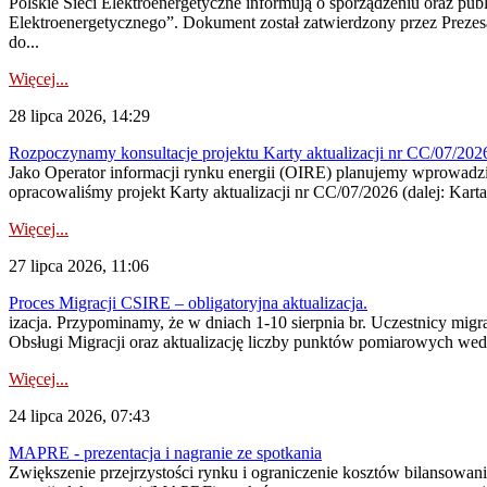
Polskie Sieci Elektroenergetyczne informują o sporządzeniu oraz pu
Elektroenergetycznego”. Dokument został zatwierdzony przez Preze
do...
Więcej...
28 lipca 2026, 14:29
Rozpoczynamy konsultacje projektu Karty aktualizacji nr CC/07/2
Jako Operator informacji rynku energii (OIRE) planujemy wprowadzić
opracowaliśmy projekt Karty aktualizacji nr CC/07/2026 (dalej: Karta
Więcej...
27 lipca 2026, 11:06
Proces Migracji CSIRE – obligatoryjna aktualizacja.
izacja. Przypominamy, że w dniach 1-10 sierpnia br. Uczestnicy mi
Obsługi Migracji oraz aktualizację liczby punktów pomiarowych wedł
Więcej...
24 lipca 2026, 07:43
MAPRE - prezentacja i nagranie ze spotkania
Zwiększenie przejrzystości rynku i ograniczenie kosztów bilansowan