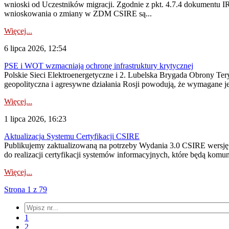
wnioski od Uczestników migracji. Zgodnie z pkt. 4.7.4 dokumentu I
wnioskowania o zmiany w ZDM CSIRE są...
Więcej...
6 lipca 2026, 12:54
PSE i WOT wzmacniają ochronę infrastruktury krytycznej
Polskie Sieci Elektroenergetyczne i 2. Lubelska Brygada Obrony Tery
geopolityczna i agresywne działania Rosji powodują, że wymagane je
Więcej...
1 lipca 2026, 16:23
Aktualizacja Systemu Certyfikacji CSIRE
Publikujemy zaktualizowaną na potrzeby Wydania 3.0 CSIRE wersję 
do realizacji certyfikacji systemów informacyjnych, które będą komu
Więcej...
Strona 1 z 79
1
2