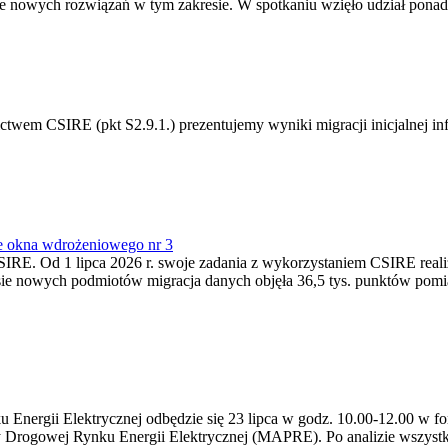
 nowych rozwiązań w tym zakresie. W spotkaniu wzięło udział ponad 
m CSIRE (pkt S2.9.1.) prezentujemy wyniki migracji inicjalnej info
e okna wdrożeniowego nr 3
SIRE. Od 1 lipca 2026 r. swoje zadania z wykorzystaniem CSIRE real
esie nowych podmiotów migracja danych objęła 36,5 tys. punktów pom
ergii Elektrycznej odbędzie się 23 lipca w godz. 10.00-12.00 w form
y Drogowej Rynku Energii Elektrycznej (MAPRE). Po analizie wszystk