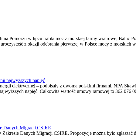
na Pomorzu w lipcu trafiła moc z morskiej farmy wiatrowej Baltic Pow
ę uroczystość z okazji odebrania pierwszej w Polsce mocy z morskich w
nii najwyższych napięć
o energii elektrycznej – podpisały z dwoma polskimi firmami, NPA S
jwyższych napięć. Całkowita wartość umowy ramowej to 362 076 000,0
ie Danych Migracji CSIRE
Zakresie Danych Migracji CSIRE. Propozycje można było zgłaszać d