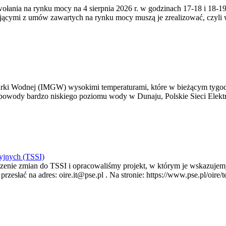
zywołania na rynku mocy na 4 sierpnia 2026 r. w godzinach 17-18 i 18
jącymi z umów zawartych na rynku mocy muszą je zrealizować, czyli
arki Wodnej (IMGW) wysokimi temperaturami, które w bieżącym tygod
powody bardzo niskiego poziomu wody w Dunaju, Polskie Sieci Elektr
yjnych (TSSI)
enie zmian do TSSI i opracowaliśmy projekt, w którym je wskazujemy
rzesłać na adres: oire.it@pse.pl . Na stronie: https://www.pse.pl/oir